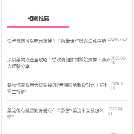
相關推薦
2024-07-18
懷孕幾週可以吃藥拿掉？了解最佳時機與注意事項
2026-02-
深圳藥物流產全攻略：從收費細節到醫院選擇，過來
10
人經驗分享
2025-10-
藥物流產費用大概要幾錢?港深兩地收費對比 + 婦科
14
醫生拆解!
2025-04-
藥流後有殘留對身體有什么影響?藥流不全該怎么
21
辦?