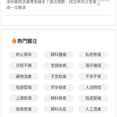
2026-05-
深圳藥物流產費用幾多？適合週數、成功率同注意事
01
項一文睇清
熱門關注
終止懷孕
婦科腫瘤
私密修復
月經不調
宮頸疾病
落仔幾錢
藥物流產
子宮肌瘤
不孕不育
陰道緊縮
早孕檢查
人流時間
上環取環
婦科檢查
陰道緊縮
陰唇修復
婦科炎症
人工流產