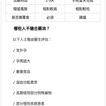
流產時間
2-3天
手術當天完成
殘留風險
相對較高
相對較低
是否需覆查
必須
建議
哪些人不適合藥流？
以下人士需由醫生評估：
✓ 宮外孕
✓ 孕周過大
✓ 嚴重貧血
✓ 凝血功能異常
✓ 長期使用部分特殊藥物
✓ 部分慢性疾病患者