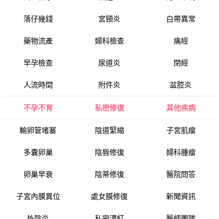
落仔幾錢
宮頸炎
白帶異常
藥物流產
婦科檢查
痛經
早孕檢查
尿道炎
閉經
人流時間
附件炎
盆腔炎
不孕不育
私密修復
其他疾病
輸卵管堵塞
陰道緊縮
子宮肌瘤
多囊卵巢
陰唇修復
婦科腫瘤
卵巢早衰
陰蒂修復
醫院問答
子宮內膜異位
處女膜修復
新聞資訊
外陰炎
私密漂紅
醫師團隊