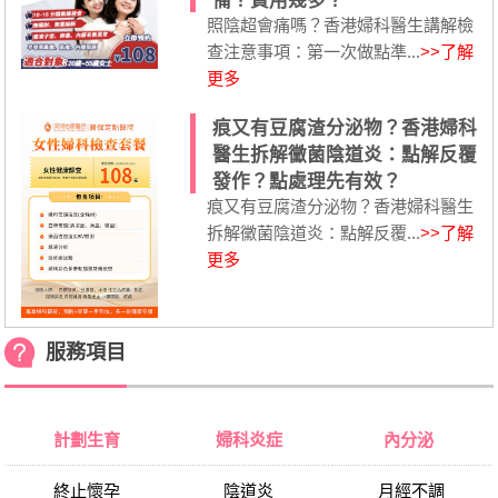
備？費用幾多？
照陰超會痛嗎？香港婦科醫生講解檢
查注意事項：第一次做點準...
>>了解
更多
痕又有豆腐渣分泌物？香港婦科
醫生拆解黴菌陰道炎：點解反覆
發作？點處理先有效？
痕又有豆腐渣分泌物？香港婦科醫生
拆解黴菌陰道炎：點解反覆...
>>了解
更多
服務項目
計劃生育
婦科炎症
內分泌
終止懷孕
陰道炎
月經不調