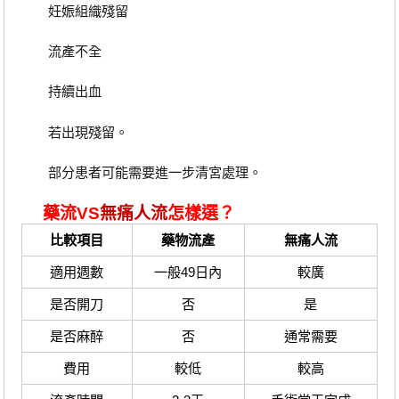
妊娠組織殘留
流產不全
持續出血
若出現殘留。
部分患者可能需要進一步清宮處理。
藥流VS
無痛人流
怎樣選？
比較項目
藥物流產
無痛人流
適用週數
一般49日內
較廣
是否開刀
否
是
是否麻醉
否
通常需要
費用
較低
較高