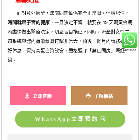
溫馨提醒
面對意外懷孕，焦慮同驚慌係完全正常嘅。但請記住，
時間就是子宮的健康
，一旦決定不留，就要在 49 天嘅黃金期
內盡快做出醫療決定，切忌盲目拖延。同時，流產對女性生
殖系統與體內荷爾蒙嘅打擊非常大，術後一個月內請務必好
好休息，保持高蛋白質飲食，嚴格遵守「禁止同房」嘅紅
線。
立即咨詢
了解價格
WhatsApp立即預約