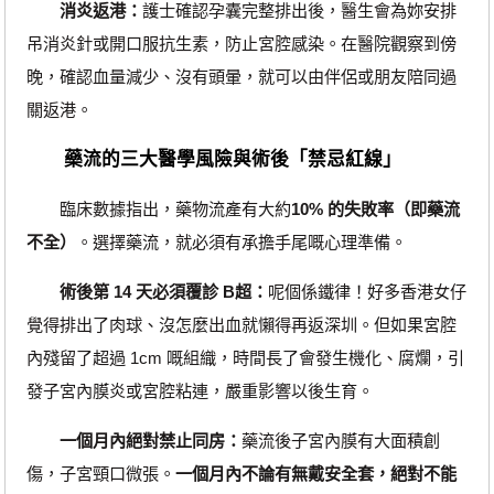
消炎返港：
護士確認孕囊完整排出後，醫生會為妳安排
吊消炎針或開口服抗生素，防止宮腔感染。在醫院觀察到傍
晚，確認血量減少、沒有頭暈，就可以由伴侶或朋友陪同過
關返港。
藥流的三大醫學風險與術後「禁忌紅線」
臨床數據指出，藥物流產有大約
10% 的失敗率（即藥流
不全）
。選擇藥流，就必須有承擔手尾嘅心理準備。
術後第 14 天必須覆診 B超：
呢個係鐵律！好多香港女仔
覺得排出了肉球、沒怎麼出血就懶得再返深圳。但如果宮腔
內殘留了超過 1cm 嘅組織，時間長了會發生機化、腐爛，引
發子宮內膜炎或宮腔粘連，嚴重影響以後生育。
一個月內絕對禁止同房：
藥流後子宮內膜有大面積創
傷，子宮頸口微張。
一個月內不論有無戴安全套，絕對不能