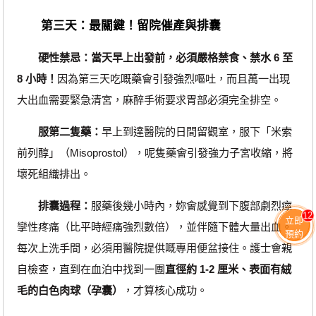
第三天：最關鍵！留院催產與排囊
硬性禁忌：當天早上出發前，必須嚴格禁食、禁水 6 至
8 小時！
因為第三天吃嘅藥會引發強烈嘔吐，而且萬一出現
大出血需要緊急清宮，麻醉手術要求胃部必須完全排空。
服第二隻藥：
早上到達醫院的日間留觀室，服下「米索
前列醇」（Misoprostol），呢隻藥會引發強力子宮收縮，將
壞死組織排出。
排囊過程：
服藥後幾小時內，妳會感覺到下腹部劇烈痙
12
立即
攣性疼痛（比平時經痛強烈數倍），並伴隨下體大量出血。
預約
每次上洗手間，必須用醫院提供嘅專用便盆接住。護士會親
自檢查，直到在血泊中找到一團
直徑約 1-2 厘米、表面有絨
毛的白色肉球（孕囊）
，才算核心成功。