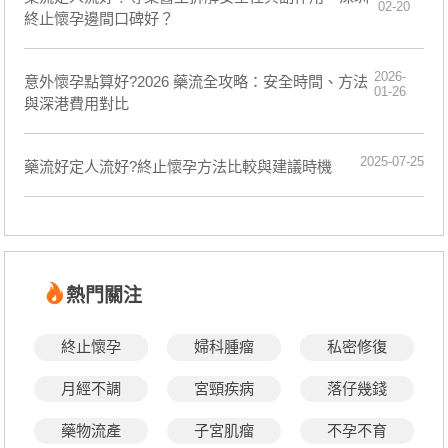
02-20
終止懷孕邊間口碑好？
2026-
意外懷孕點算好?2026 藥流全攻略：安全時間、方法
01-26
與深港費用對比
2025-07-25
藥流好定人流好?終止懷孕方法比較與建議時機
熱門關注
終止懷孕
婦科腫瘤
私密修復
月經不調
宮頸疾病
落仔幾錢
藥物流產
子宮肌瘤
不孕不育