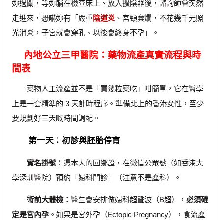
妳過關，等妳躺在檢查床上、放入擴陰器後，諮詢師會突然
走進來，恐嚇妳有「嚴重
陰道炎
、宮頸糜爛，不花幾千元照
光消炎，子宮就會穿孔、以後會終身不孕」。
內地公立三甲醫院：藥物流產真實流程與時
間表
藥物人工流產並不是「買幾粒藥吃」咁簡單，它在醫學
上是一套精準的 3 天計時程序。準備北上的香港女性，至少
要規劃好三天嘅時間調配。
第一天：初診與胚胎停育
實名掛號：
憑本人的回鄉證，在微信公眾號（如香港大
學深圳醫院）預約「婦科門診」（注意不是產科）。
術前大體檢：
醫生會安排做婦科超聲波（B超），
必須確
定是宮內孕
。如果是宮外孕（Ectopic Pregnancy），食流產