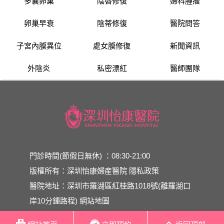
多囊卵巢
陰唇修復
婦科腫瘤
卵巢早衰
陰蒂修復
醫院問答
子宮內膜異位
處女膜修復
新聞資訊
外陰炎
私密漂紅
醫師團隊
門診時間(節假日無休) ：08:30-21:00
版權所有：深圳怡康婦産醫院
隱私政策
醫院地址：深圳市羅湖區紅桂路1018號(離羅湖口
岸10分鍾路程)
網站地圖