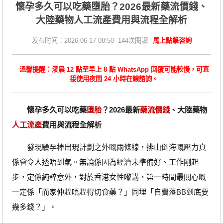
懷孕多久可以吃藥墮胎？2026最新藥流價錢、
大陸藥物人工流產費用與流程全解析
发布时间：2026-06-17 08:50 144次閱讀
馬上點擊咨詢
溫馨提醒：淩晨 12 點至早上 8 點 WhatsApp 回覆可能較慢，可直
接使用夜間 24 小時在線諮詢。
懷孕多久可以吃藥
墮胎
？2026最新
藥流價錢
、大陸藥物
人工流產
費用與流程全解析
發現驗孕棒出現計劃之外嘅兩條線，排山倒海嘅壓力真
係會令人透唔到氣。無論係因為經濟未準備好、工作剛起
步，定係純粹意外，對於香港女性嚟講，第一時間最關心嘅
一定係「而家仲趕唔趕得切食藥？」同埋「自費落BB到底要
幾多錢？」。