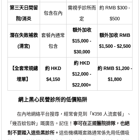
第三天日間留
需視乎診所而
約 RMB $300 -
包含在內
院/消炎
定
$500
額外加收
潛在失敗補救
套餐內通常
額外加收 RMB
$15,000 -
(清宮)
包含
$1,500 - $2,500
$30,000
約 HKD
【全套常規總
約 HKD
約 RMB $1,200 -
$12,000 -
埋單】
$4,150
$1,800
$22,000+
網上黑心民營診所的低價陷阱
在內地網絡平台搜尋，經常會見到「¥398 人流套餐」、
「幾百蚊包幹」嘅廣告。記住！
寧可在正規醫院排隊，也絕
對不要踏入這些黑診所。
這些機構嘅套路通常係先用低價吸