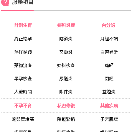
服務項目
計劃生育
婦科炎症
內分泌
終止懷孕
陰道炎
月經不調
落仔幾錢
宮頸炎
白帶異常
藥物流產
婦科檢查
痛經
早孕檢查
尿道炎
閉經
人流時間
附件炎
盆腔炎
不孕不育
私密修復
其他疾病
輸卵管堵塞
陰道緊縮
子宮肌瘤