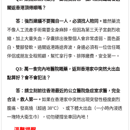
關返香港頂得順嗎？
答：強烈建議不要獨自一人，必須找人陪同。
雖然藥流
不像人工流產手術需要全身麻醉，但因為第三天子宮劇烈收
縮，加上大量失血，孕囊排出後整個人會非常虛弱、面色蒼
白、雙腳發軟。過關返港路途奔波，身邊必須有一位信任嘅
伴侶或朋友全程照顧，幫忙拿行李、排隊繳費，安全第一。
Q3: 萬一食完內地醫院嘅藥，返到香港家中突然大出血
點算好？會不會犯法？
答：請立刻前往香港最近的公立醫院急症室求醫，完全
合法，救人第一。
如果在香港家中突然出現突發性極度劇烈
腹痛、發高燒（超過 38°C）、或下體大出血（一小時內浸透
一塊特大衛生巾），切勿硬撐坐車回內地！