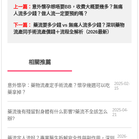
上一篇：
意外懷孕想唔要BB，收費大概要幾多？無痛
人流多少錢？做人流一定要預約嗎？
下一篇：
藥流要多少錢 vs 無痛人流多少錢？深圳藥物
流產同手術流產價錢＋流程全解析（2026最新）
相關推薦
2025-02-
意外懷孕：藥物流產定手術流產？懷孕幾週可以吃
15
藥拿掉？
2025-04-
藥流後有殘留對身體有什么影響?藥流不全該怎么
21
辦?
2026-
藥流定人流好？專業醫生拆解安全性與副作用，深圳