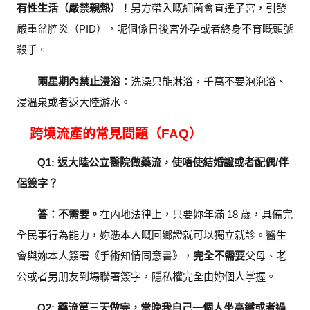
有性生活（嚴禁親熱）
！男方帶入嘅細菌會直達子宮，引發
嚴重盆腔炎（PID），呢個係日後宮外孕或者終身不育嘅頭號
殺手。
兩星期內禁止浸浴：
洗澡只能淋浴，千萬不要泡泡浴、
浸溫泉或者返大陸游水。
跨境流產的常見問題（FAQ）
Q1: 返大陸公立醫院做藥流，使唔使結婚證或者配偶/伴
侶簽字？
答：不需要。
在內地法律上，只要妳年滿 18 歲，具備完
全民事行為能力，妳憑本人嘅回鄉證就可以獨立就診。醫生
會與妳本人簽署《手術知情同意書》，
完全不需要
父母、老
公或者男朋友到場聯署簽字，隱私權完全由妳個人掌握。
Q2: 藥流第三天做完，當晚我自己一個人坐高鐵或者過