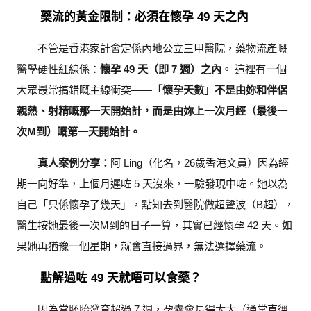
藥流的黃金限制：必須在懷孕 49 天之內
不管是香港家計會定係內地公立三甲醫院，藥物流產嘅
醫學硬性紅線係：
懷孕 49 天（即 7 週）之內
。 這裡有一個
大眾最常搞錯嘅主線衝突——
「懷孕天數」不是由妳和伴侶
親熱、射精嘅那一天開始計，而是由妳上一次月經（最後一
次M到）嘅第一天開始計。
真人案例分享：
阿 Ling（化名，26歲香港文員）因為經
期一向好準，上個月遲咗 5 天沒來，一驗發現中咗。她以為
自己「只係懷孕了幾天」，點知去到醫院做超聲波（B超），
醫生按她最後一次M到的日子一算，其實已經懷孕 42 天。如
果她再猶豫一個星期，就會直接過界，無法選擇藥流。
點解過咗 49 天就唔可以食藥？
因為當胚胎發育超過 7 週，孕囊會長得太大（通常直徑