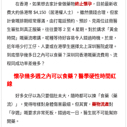
在香港，如果想去家計會做藥物
終止懷孕
，目前最新收
費大約係港幣 $4,150（居港權人士）。雖然價錢合理，但家
計會嘅排期經常爆滿，由打電話預約、預診、見兩位註冊醫
生審批到真正服藥，往往要等 2 至 4 星期。對於講求「黃金
時間」嘅藥流嚟講，呢種等待好容易令人錯過時機。於是，
近年唔少打工仔、人妻或在港學生選擇北上深圳醫院處理。
到底懷孕幾多日之內可以食藥？深圳同香港嘅藥流費用、流
程同成功率差幾多？
懷孕幾多週之內可以食藥？醫學硬性時間紅
線
好多女仔以為只要個肚未大，隨時都可以揀「食藥（藥
流）」，覺得咁樣對身體傷害最細。但其實，
藥物流產
對
「孕週」嘅要求非常死板，錯過咗一日，醫生就不可能幫妳
開藥。