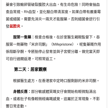
藥會引致輸卵管破裂腹腔大出血，有生命危險！同時會抽血
查血常規、Rh血型，並化驗白帶清潔度。如果白帶有嚴重霉
菌或細菌，需要先消炎一兩天才能服藥，否則細菌會逆行引
發
盆腔炎
。
服第一隻藥：
檢查合格後，在診室醫生親眼監督下，吞
服第一劑藥物「米非司酮」（Mifepristone），呢隻藥嘅作用
係阻斷孕酮，令胚胎停止發育並與子宮壁分離。做完當天即
可自行過關返港，可照常返工。
第二天：居家觀察
根據醫生處方，在香港家中定時口服剩餘的米非司酮。
身體反應：
部分敏感體質嘅女仔會開始有輕微點滴出
血，或者肚子有像輕微經痛嘅感覺，這屬於正常現象，不影
響日常走動。