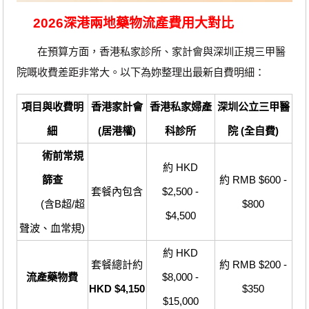
2026深港兩地藥物流產費用大對比
在預算方面，香港私家診所、家計會與深圳正規三甲醫
院嘅收費差距非常大。以下為妳整理出最新自費明細：
項目與收費明
香港家計會
香港私家婦產
深圳公立三甲醫
細
(居港權)
科診所
院 (全自費)
術前常規
約 HKD
篩查
約 RMB $600 -
套餐內包含
$2,500 -
(含B超/超
$800
$4,500
聲波、血常規)
約 HKD
套餐總計約
約 RMB $200 -
流產藥物費
$8,000 -
HKD $4,150
$350
$15,000