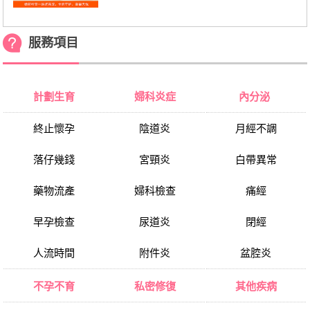
服務項目
計劃生育
婦科炎症
內分泌
終止懷孕
陰道炎
月經不調
落仔幾錢
宮頸炎
白帶異常
藥物流產
婦科檢查
痛經
早孕檢查
尿道炎
閉經
人流時間
附件炎
盆腔炎
不孕不育
私密修復
其他疾病