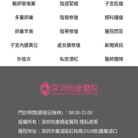
輸卵管堵塞
陰道緊縮
子宮肌瘤
多囊卵巢
陰唇修復
婦科腫瘤
卵巢早衰
陰蒂修復
醫院問答
子宮內膜異位
處女膜修復
新聞資訊
外陰炎
私密漂紅
醫師團隊
門診時間(節假日無休) ：08:30-21:00
版權所有：深圳怡康婦産醫院
隱私政策
醫院地址：深圳市羅湖區紅桂路1018號(離羅湖口