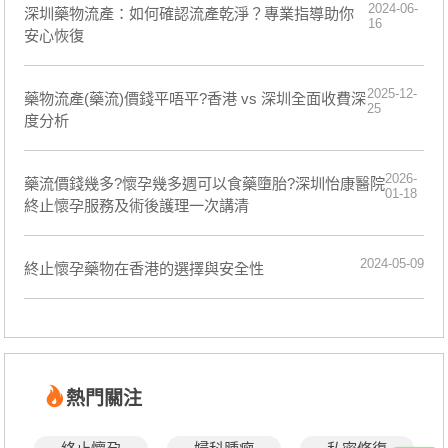
2024-06-
深圳藥物流產：如何確認流產乾淨？專業指導助你
16
安心恢復
2025-12-
藥物流產(藥流)價錢平唔平?香港 vs 深圳全面收費深
25
度分析
2026-
藥流價錢幾多?懷孕幾多週可以食藥墮胎?深圳怡康醫院
01-18
終止懷孕服務及術後護理一次講清
2024-05-09
終止懷孕藥物在香港的選擇與安全性
熱門關注