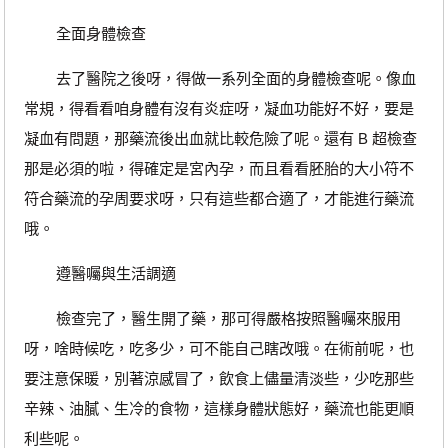
全面身體檢查
去了醫院之後呀，得做一系列全面的身體檢查呢。像血
常規，得看看咱身體有沒有炎症呀，凝血功能好不好，要是
凝血有問題，那藥流後出血就比較危險了呢。還有 B 超檢查
那是必須的啦，得確定是宮內孕，而且看看胚胎的大小符不
符合藥流的孕周要求呀，只有這些都合適了，才能進行藥流
哦。
遵醫囑與生活調適
檢查完了，醫生開了藥，那可得嚴格按照醫囑來服用
呀，啥時候吃，吃多少，可不能自己瞎改哦。在術前呢，也
要注意保暖，別著涼感冒了，飲食上儘量清淡些，少吃那些
辛辣、油膩、生冷的食物，這樣身體狀態好，藥流也能更順
利些呢。