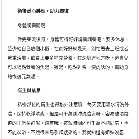
術後悉心護理，助力康復
身體調養關鍵
做完藥流後呀，身體可得好好調養調養呢。要多休息，
至少給自己放個小假，在家好好躺幾天，別忙著去上班或者
乾重活啦。飲食上要多補充營養，在深圳這地方呀，這會兒
可以喝點營養的魚湯、雞湯，吃點雞蛋、瘦肉啥的，幫助身
體恢復元氣呢。
衛生與禁忌
私密部位的衛生也得格外注意哦，每天要用溫水清洗外
陰，保持乾淨清爽，但是可千萬別沖洗陰道呀，容易破壞陰
道的正常菌群呢。還有哦，這短時間內可千萬不能同房，也
不能盆浴，不然很容易引起感染的，我就知道有姐妹沒忍