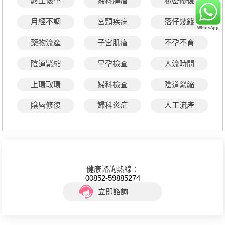
終止懷孕
婦科腫瘤
私密修復
月經不調
宮頸疾病
落仔幾錢
藥物流產
子宮肌瘤
不孕不育
陰道緊縮
早孕檢查
人流時間
上環取環
婦科檢查
陰道緊縮
陰唇修復
婦科炎症
人工流產
健康諮詢熱線：
00852-59885274
立即諮詢