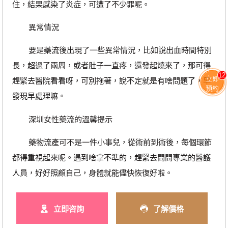
住，結果感染了炎症，可遭了不少罪呢。
異常情況
要是藥流後出現了一些異常情況，比如說出血時間特別
長，超過了兩周，或者肚子一直疼，還發起燒來了，那可得
12
立即
趕緊去醫院看看呀，可別拖著，說不定就是有啥問題了，早
預約
發現早處理嘛。
深圳女性藥流的溫馨提示
藥物流產可不是一件小事兒，從術前到術後，每個環節
都得重視起來呢。遇到啥拿不準的，趕緊去問問專業的醫護
人員，好好照顧自己，身體就能儘快恢復好啦。
立即咨詢
了解價格