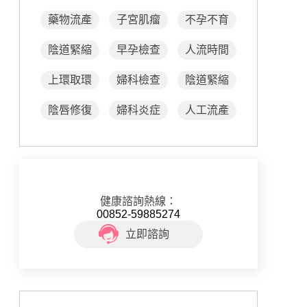
藥物流產
子宮肌瘤
不孕不育
陰道緊縮
早孕檢查
人流時間
上環取環
婦科檢查
陰道緊縮
陰唇修復
婦科炎症
人工流產
健康諮詢熱線：
00852-59885274
立即諮詢