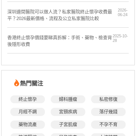
2026-
深圳邊間醫院可以做人流？私家醫院終止懷孕收費最
06-24
平？2026最新價格、流程及公立私家醫院比較
2025-10-
香港終止懷孕價錢要睇真拆解：手術、藥物、檢查背
28
後隱形收費
熱門關注
終止懷孕
婦科腫瘤
私密修復
月經不調
宮頸疾病
落仔幾錢
藥物流產
子宮肌瘤
不孕不育