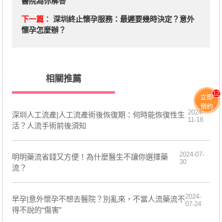
醫院為你解答
下一篇：
深圳終止懷孕服務：最遲要幾時決定？意外
懷孕怎麼辦？
相關推薦
12
立即
預約
2024-
深圳人工流產|人工流產​術後恢復期：何時能恢復性生
11-18
活？人流手術前後須知
2024-07-
明明藥流省錢又方便！為什麼醫生不讓你選擇藥
30
流？
2024-
​早孕|意外懷孕不想去醫院？別亂來，不當人流藥流不
07-24
得不說的“傷害”