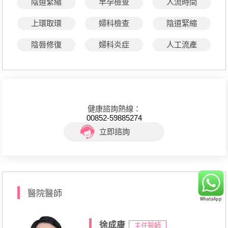
陰道緊縮
早孕檢查
人流時間
上環取環
婦科檢查
陰道緊縮
陰唇修復
婦科炎症
人工流產
健康諮詢熱線：
00852-59885274
立即諮詢
醫院醫師
徐成康
主任醫師