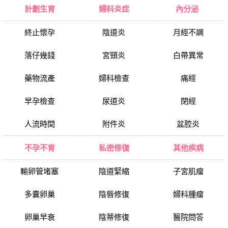
計劃生育
婦科炎症
內分泌
終止懷孕
陰道炎
月經不調
落仔幾錢
宮頸炎
白帶異常
藥物流產
婦科檢查
痛經
早孕檢查
尿道炎
閉經
人流時間
附件炎
盆腔炎
不孕不育
私密修復
其他疾病
輸卵管堵塞
陰道緊縮
子宮肌瘤
多囊卵巢
陰唇修復
婦科腫瘤
卵巢早衰
陰蒂修復
醫院問答