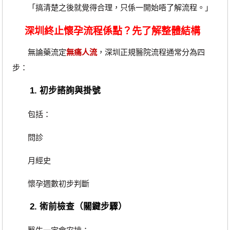
「搞清楚之後就覺得合理，只係一開始唔了解流程。」
深圳終止懷孕流程係點？先了解整體結構
無論藥流定
無痛人流
，深圳正規醫院流程通常分為四
步：
1. 初步諮詢與掛號
包括：
問診
月經史
懷孕週數初步判斷
2. 術前檢查（關鍵步驟）