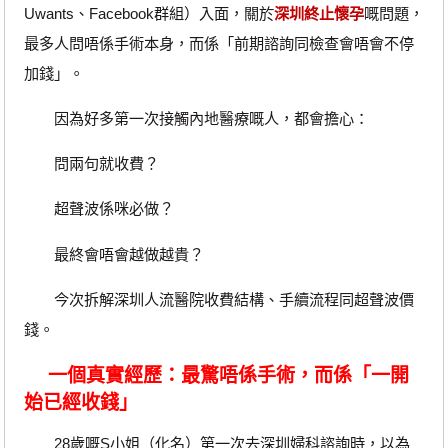
Uwants、Facebook群組）入面，關於
深圳終止懷孕
嘅問題，
最多人問唔係手術本身，而係「前期諮詢同檢查會唔會不停
加錢」。
因為好多第一次接觸內地醫療嘅人，都會擔心：
問兩句就收費？
超聲波係咪必做？
最終會唔會越做越貴？
今次拆解深圳人流醫院收費結構、手續流程同超聲波價
錢。
一個真實經歷：最驚唔係手術，而係「一開
始已經收錢」
28歲嘅S小姐（化名）第一次去深圳婦科諮詢時，以為