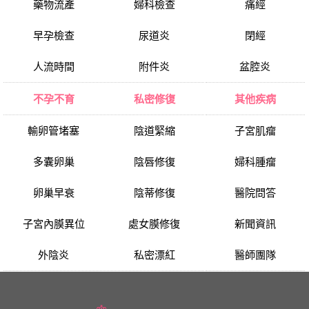
藥物流產
婦科檢查
痛經
早孕檢查
尿道炎
閉經
人流時間
附件炎
盆腔炎
不孕不育
私密修復
其他疾病
輸卵管堵塞
陰道緊縮
子宮肌瘤
多囊卵巢
陰唇修復
婦科腫瘤
卵巢早衰
陰蒂修復
醫院問答
子宮內膜異位
處女膜修復
新聞資訊
外陰炎
私密漂紅
醫師團隊