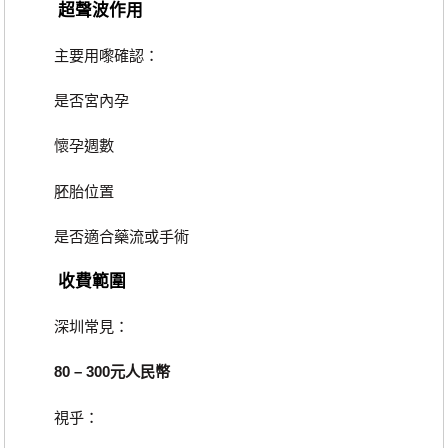
超聲波作用
主要用嚟確認：
是否宮內孕
懷孕週數
胚胎位置
是否適合藥流或手術
收費範圍
深圳常見：
80 – 300元人民幣
視乎：