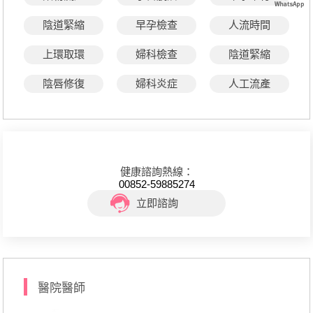
陰道緊縮
早孕檢查
人流時間
上環取環
婦科檢查
陰道緊縮
陰唇修復
婦科炎症
人工流產
健康諮詢熱線：
00852-59885274
立即諮詢
醫院醫師