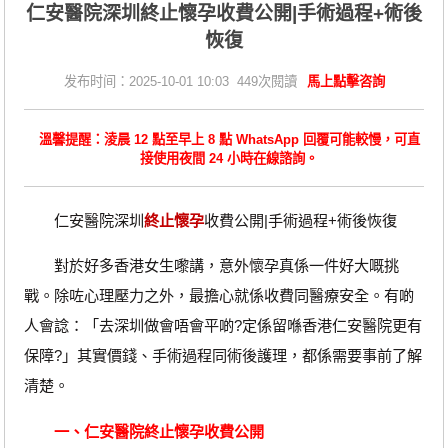
仁安醫院深圳終止懷孕收費公開|手術過程+術後
恢復
发布时间：2025-10-01 10:03 449次閱讀
馬上點擊咨詢
溫馨提醒：淩晨 12 點至早上 8 點 WhatsApp 回覆可能較慢，可直
接使用夜間 24 小時在線諮詢。
仁安醫院深圳
終止懷孕
收費公開|手術過程+術後恢復
對於好多香港女生嚟講，意外懷孕真係一件好大嘅挑
戰。除咗心理壓力之外，最擔心就係收費同醫療安全。有啲
人會諗：「去深圳做會唔會平啲?定係留喺香港仁安醫院更有
保障?」其實價錢、手術過程同術後護理，都係需要事前了解
清楚。
一、仁安醫院終止懷孕收費公開