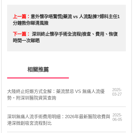
上一篇：
意外懷孕唔驚慌|藥流 vs 人流點揀?婦科主任1
分鐘教你睇清風險
下一篇：
深圳終止懷孕手術全流程|檢查、費用、恢復
時間一次睇晒
相關推薦
2025-
大陸終止妊娠方式全解：藥流禁忌 VS 無痛人流優
03-27
勢・附深圳醫院資質查詢
2025-
深圳無痛人流手術費用明細：2026年最新醫院收費與
06-05
港深微創吸宮流程對比