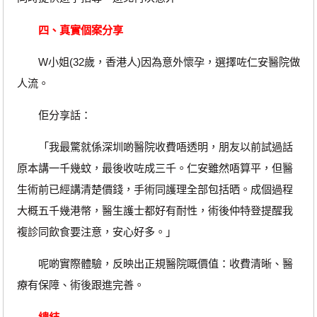
四、真實個案分享
W小姐(32歲，香港人)因為意外懷孕，選擇咗仁安醫院做
人流。
佢分享話：
「我最驚就係深圳啲醫院收費唔透明，朋友以前試過話
原本講一千幾蚊，最後收咗成三千。仁安雖然唔算平，但醫
生術前已經講清楚價錢，手術同護理全部包括晒。成個過程
大概五千幾港幣，醫生護士都好有耐性，術後仲特登提醒我
複診同飲食要注意，安心好多。」
呢啲實際體驗，反映出正規醫院嘅價值：收費清晰、醫
療有保障、術後跟進完善。