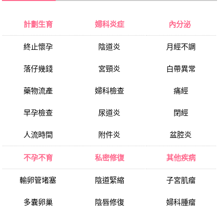
計劃生育
婦科炎症
內分泌
終止懷孕
陰道炎
月經不調
落仔幾錢
宮頸炎
白帶異常
藥物流產
婦科檢查
痛經
早孕檢查
尿道炎
閉經
人流時間
附件炎
盆腔炎
不孕不育
私密修復
其他疾病
輸卵管堵塞
陰道緊縮
子宮肌瘤
多囊卵巢
陰唇修復
婦科腫瘤