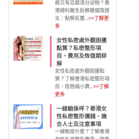
痕又有豆腐渣分泌物？香
港婦科醫生拆解黴菌陰道
炎：點解反覆...
>>了解更
多
女性私密處外觀困擾
點算？私密整形項
目、費用及恢復期詳
解
女性私密處外觀困擾點
算？了解香港私密整形項
目、陰唇縮小費...
>>了解
更多
一線鮑係咩？香港女
性私密整形價錢、適
合人士及注意事項
一線鮑是什麼？了解香港