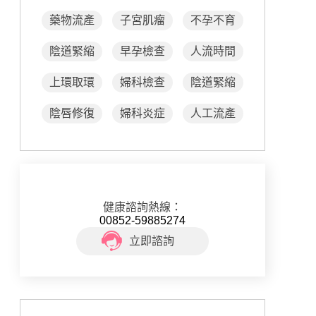
藥物流產
子宮肌瘤
不孕不育
陰道緊縮
早孕檢查
人流時間
上環取環
婦科檢查
陰道緊縮
陰唇修復
婦科炎症
人工流產
健康諮詢熱線：
00852-59885274
立即諮詢