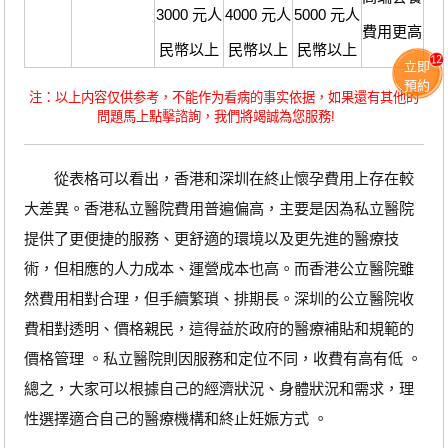
3000 元人
4000 元人
5000 元人
費用更高
民幣以上
民幣以上
民幣以上
12
立即
預約
注：以上内容仅供参考，不能作为看病的事实依据，如果還有其他的
問題馬上點擊諮詢，我們將竭誠為您服務!
從表格可以看出，香港和深圳在終止懷孕費用上存在較
大差異。香港私立醫院費用普遍偏高，主要是因為私立醫院
提供了更便捷的服務、更舒適的環境以及更先進的醫療技
術，但相應的人力成本、運營成本也高。而香港公立醫院雖
然費用相對合理，但手續繁瑣、排期長。深圳的公立醫院收
費相對透明、價格親民，這得益於政府的醫療補貼和規範的
價格管理 。私立醫院則因服務和定位不同，收費有高有低 。
總之，大家可以根據自己的經濟狀況、身體狀況和需求，理
性選擇適合自己的醫療機構和終止妊娠方式 。