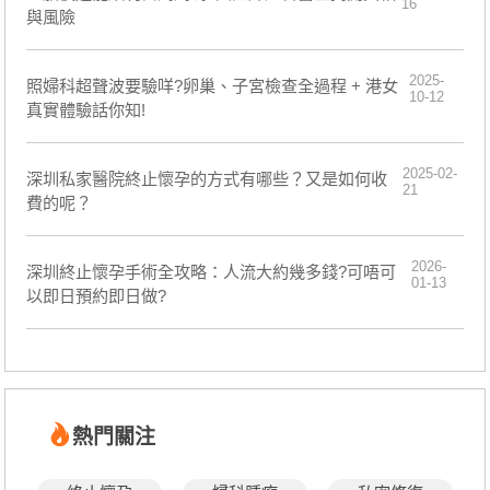
16
與風險
2025-
照婦科超聲波要驗咩?卵巢、子宮檢查全過程 + 港女
10-12
真實體驗話你知!
2025-02-
深圳私家醫院終止懷孕的方式有哪些？又是如何收
21
費的呢？
2026-
深圳終止懷孕手術全攻略：人流大約幾多錢?可唔可
01-13
以即日預約即日做?
熱門關注