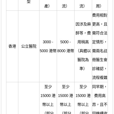
型
產）
流）
流）
周）
費用相對
因涉及麻
更高，且
醉等，費
需符合法
3000 -
5000 -
用稍高
定情形，
香港
公立醫院
5000 港幣
8000 港幣
（具體以
需兩名註
醫院為
冊醫生會
準）
診確認，
流程複雜
至少
至少
至少
同早期，
15000 港
15000 港
15000 港
費用高
幣以上
幣以上
幣以上
昂，且不
（部分
（部分
（部分
同機構收