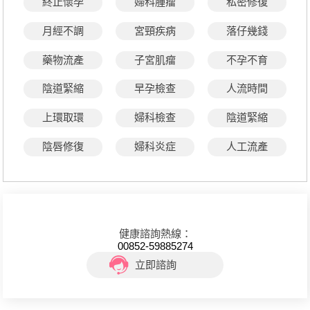
終止懷孕
婦科腫瘤
私密修復
月經不調
宮頸疾病
落仔幾錢
藥物流產
子宮肌瘤
不孕不育
陰道緊縮
早孕檢查
人流時間
上環取環
婦科檢查
陰道緊縮
陰唇修復
婦科炎症
人工流產
健康諮詢熱線：
00852-59885274
立即諮詢