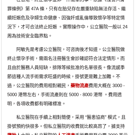
罪條例》第 47A 條，只有在胎兒存在嚴重缺陷無法存活、繼
續妊娠危及孕婦生命健康、因強奸或亂倫導致懷孕等特定情
況下，才可合法終止妊娠 。實際操作中，公立醫院一般以 24
周為技術安全臨界點。
阿敏先是考慮公立醫院，可咨詢後才知道，公立醫院做
終止懷孕手術，需兩名注冊醫生會診確認符合法定情形。而
且由於醫務人員短缺，排隊等候批准的名單很長。像流感季
節這種人流手術需求旺盛的時候，掛號更是難上加難。不
過，公立醫院的費用相對親民，
藥物流產
費用大概在 3000 -
5000 港幣左右，手術流產則在 5000 - 8000 港幣 。費用透
明，各項收費都有明確標准。
私立醫院在手續上相對簡便，采用 “醫患協商” 模式，且
掛號預約快很多。但私立醫院的收費就比較高昂了，據支持