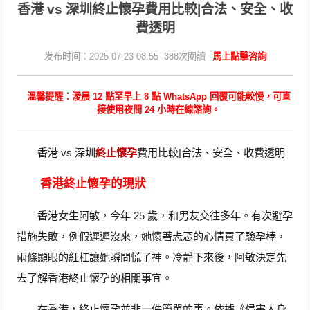
香港 vs 深圳終止懷孕費用比較|合法、安全、收
費透明
发布时间：2025-07-23 08:55 388次閱讀
馬上點擊咨詢
溫馨提醒：淩晨 12 點至早上 8 點 WhatsApp 回覆可能較慢，可直
接使用夜間 24 小時在線諮詢。
香港 vs 深圳
終止懷孕
費用比較|合法、安全、收費透明
香港終止懷孕的現狀
香港女生阿敏，今年 25 歲，和男友交往多年。有次避孕
措施失敗，例假遲遲沒來，她懷著忐忑的心情買了驗孕棒，
兩條顯眼的紅杠讓她瞬間慌了神。冷靜下來後，阿敏決定先
去了解香港終止懷孕的相關事宜。
在香港，終止懷孕並非一件簡單的事。依據《侵害人身