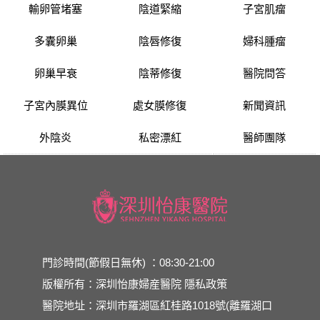
輸卵管堵塞
陰道緊縮
子宮肌瘤
多囊卵巢
陰唇修復
婦科腫瘤
卵巢早衰
陰蒂修復
醫院問答
子宮內膜異位
處女膜修復
新聞資訊
外陰炎
私密漂紅
醫師團隊
門診時間(節假日無休) ：08:30-21:00
版權所有：深圳怡康婦産醫院
隱私政策
醫院地址：深圳市羅湖區紅桂路1018號(離羅湖口