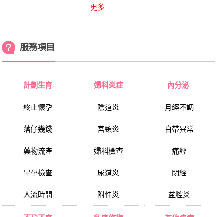
更多
服務項目
計劃生育
婦科炎症
內分泌
終止懷孕
陰道炎
月經不調
落仔幾錢
宮頸炎
白帶異常
藥物流產
婦科檢查
痛經
早孕檢查
尿道炎
閉經
人流時間
附件炎
盆腔炎