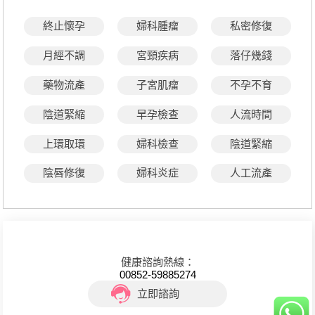
終止懷孕
婦科腫瘤
私密修復
月經不調
宮頸疾病
落仔幾錢
藥物流產
子宮肌瘤
不孕不育
陰道緊縮
早孕檢查
人流時間
上環取環
婦科檢查
陰道緊縮
陰唇修復
婦科炎症
人工流產
健康諮詢熱線：
00852-59885274
立即諮詢