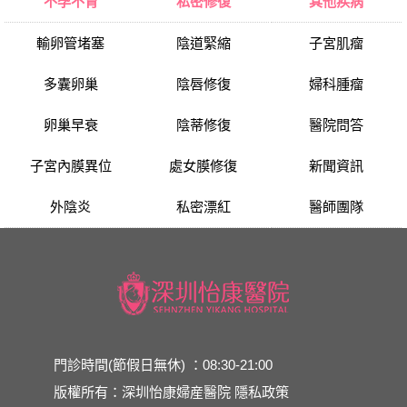
不孕不育
私密修復
其他疾病
輸卵管堵塞
陰道緊縮
子宮肌瘤
多囊卵巢
陰唇修復
婦科腫瘤
卵巢早衰
陰蒂修復
醫院問答
子宮內膜異位
處女膜修復
新聞資訊
外陰炎
私密漂紅
醫師團隊
門診時間(節假日無休) ：08:30-21:00
版權所有：深圳怡康婦産醫院
隱私政策