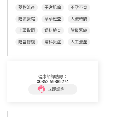
藥物流產
子宮肌瘤
不孕不育
陰道緊縮
早孕檢查
人流時間
上環取環
婦科檢查
陰道緊縮
陰唇修復
婦科炎症
人工流產
健康諮詢熱線：
00852-59885274
立即諮詢