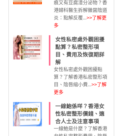
痕又有豆腐渣分泌物？香
港婦科醫生拆解黴菌陰道
炎：點解反覆...
>>了解更
多
女性私密處外觀困擾
點算？私密整形項
目、費用及恢復期詳
解
女性私密處外觀困擾點
算？了解香港私密整形項
目、陰唇縮小費...
>>了解
更多
一線鮑係咩？香港女
性私密整形價錢、適
合人士及注意事項
一線鮑是什麼？了解香港