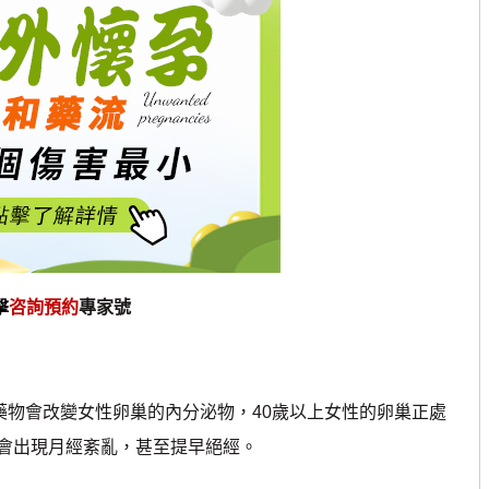
擊
咨詢預約
專家號
物會改變女性卵巢的內分泌物，40歲以上女性的卵巢正處
會出現月經紊亂，甚至提早絕經。