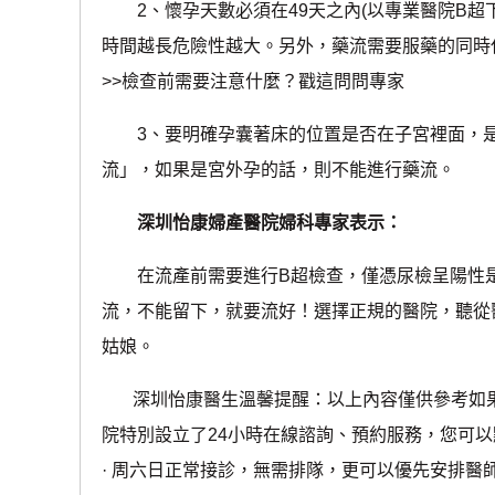
2、懷孕天數必須在49天之內(以專業醫院B超下
時間越長危險性越大。另外，藥流需要服藥的同時
>>檢查前需要注意什麼？戳這問問專家
3、要明確孕囊著床的位置是否在子宮裡面，是
流」，如果是宮外孕的話，則不能進行藥流。
深圳怡康婦產醫院婦科專家表示：
在流產前需要進行B超檢查，僅憑尿檢呈陽性是
流，不能留下，就要流好！選擇正規的醫院，聽從
姑娘。
深圳怡康醫生溫馨提醒：以上內容僅供參考如果
院特別設立了24小時在線諮詢、預約服務，您可
· ‎周六日正常接診，無需排隊，更可以優先安排