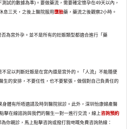
測試的數據為準)。要做藥流，需要確定懷孕在49天以內，
休息三天，之後上醫院服用
墮胎
藥，藥流之後觀察2小時。
否為宮外孕。並不是所有的妊娠類型都適合進行「藥
不足以判斷妊娠是在宮內還是宮外的。「人流」不能隨便
醫生的安排，不要任性，也不要緊張，做個對自己負責任的
身體有所唔適請及時到醫院就診。此外，深圳怡康婦產醫
以點擊在線諮詢與我們的醫生一對一進行交流，線上
咨詢預約
醫師為你親診，馬上點擊咨詢或撥打我哋嘅免費咨詢熱線：