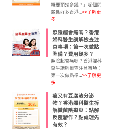
概要預幾多錢？」呢個問
題係好多香港...
>>了解更
多
照陰超會痛嗎？香港
婦科醫生講解檢查注
意事項：第一次做點
準備？費用幾多？
照陰超會痛嗎？香港婦科
醫生講解檢查注意事項：
第一次做點準...
>>了解更
多
痕又有豆腐渣分泌
物？香港婦科醫生拆
解黴菌陰道炎：點解
反覆發作？點處理先
有效？