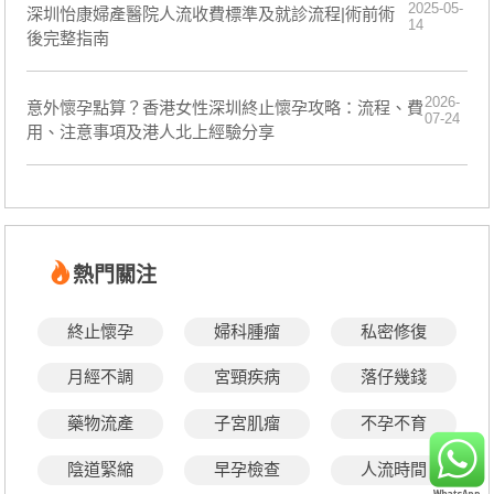
2025-05-
深圳怡康婦產醫院人流收費標準及就診流程|術前術
14
後完整指南
2026-
意外懷孕點算？香港女性深圳終止懷孕攻略：流程、費
07-24
用、注意事項及港人北上經驗分享
熱門關注
終止懷孕
婦科腫瘤
私密修復
月經不調
宮頸疾病
落仔幾錢
藥物流產
子宮肌瘤
不孕不育
陰道緊縮
早孕檢查
人流時間