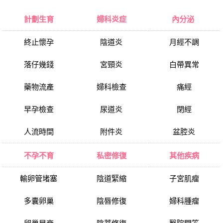
計劃生育
婦科炎症
內分泌
終止懷孕
陰道炎
月經不調
落仔幾錢
宮頸炎
白帶異常
藥物流產
婦科檢查
痛經
早孕檢查
尿道炎
閉經
人流時間
附件炎
盆腔炎
不孕不育
私密修復
其他疾病
輸卵管堵塞
陰道緊縮
子宮肌瘤
多囊卵巢
陰唇修復
婦科腫瘤