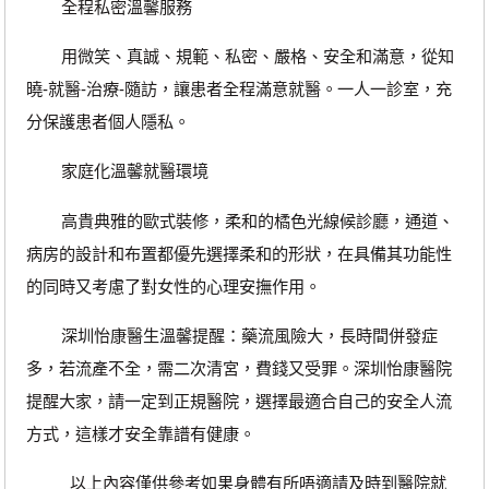
全程私密溫馨服務
用微笑、真誠、規範、私密、嚴格、安全和滿意，從知
曉-就醫-治療-隨訪，讓患者全程滿意就醫。一人一診室，充
分保護患者個人隱私。
家庭化溫馨就醫環境
高貴典雅的歐式裝修，柔和的橘色光線候診廳，通道、
病房的設計和布置都優先選擇柔和的形狀，在具備其功能性
的同時又考慮了對女性的心理安撫作用。
深圳怡康醫生溫馨提醒：藥流風險大，長時間併發症
多，若流產不全，需二次清宮，費錢又受罪。深圳怡康醫院
提醒大家，請一定到正規醫院，選擇最適合自己的安全人流
方式，這樣才安全靠譜有健康。
以上內容僅供參考如果身體有所唔適請及時到醫院就