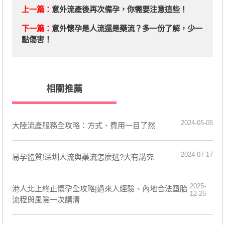
上一篇：
​意外流產後再次備孕，你需要注意這些！
下一篇：
​意外懷孕是人流還是藥流？多一份了解，少一
點傷害！
相關推薦
2024-05-05
​大陸流產服務全攻略：方式、費用一目了然
2024-07-17
易孕體質!深圳人流與藥流怎麼選?大有講究
2025-
港人北上終止懷孕全攻略|過來人經驗、內地合法墮胎
12-25
流程與風險一次講清