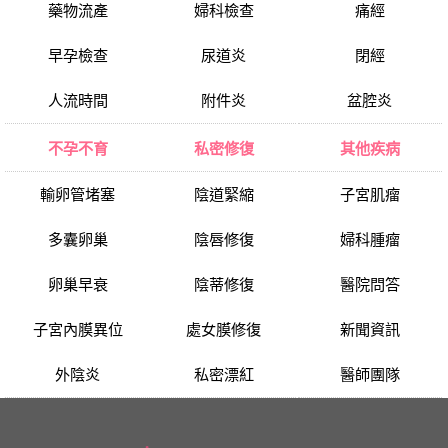
藥物流產
婦科檢查
痛經
早孕檢查
尿道炎
閉經
人流時間
附件炎
盆腔炎
不孕不育
私密修復
其他疾病
輸卵管堵塞
陰道緊縮
子宮肌瘤
多囊卵巢
陰唇修復
婦科腫瘤
卵巢早衰
陰蒂修復
醫院問答
子宮內膜異位
處女膜修復
新聞資訊
外陰炎
私密漂紅
醫師團隊