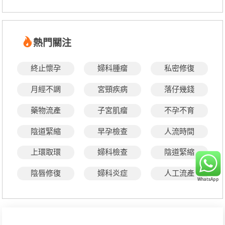
熱門關注
終止懷孕
婦科腫瘤
私密修復
月經不調
宮頸疾病
落仔幾錢
藥物流產
子宮肌瘤
不孕不育
陰道緊縮
早孕檢查
人流時間
上環取環
婦科檢查
陰道緊縮
陰唇修復
婦科炎症
人工流產