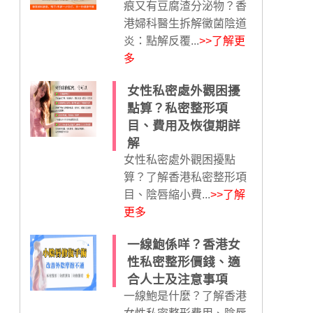
痕又有豆腐渣分泌物？香
港婦科醫生拆解黴菌陰道
炎：點解反覆...
>>了解更
多
女性私密處外觀困擾
點算？私密整形項
目、費用及恢復期詳
解
女性私密處外觀困擾點
算？了解香港私密整形項
目、陰唇縮小費...
>>了解
更多
一線鮑係咩？香港女
性私密整形價錢、適
合人士及注意事項
一線鮑是什麼？了解香港