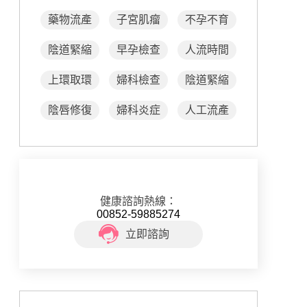
藥物流產
子宮肌瘤
不孕不育
陰道緊縮
早孕檢查
人流時間
上環取環
婦科檢查
陰道緊縮
陰唇修復
婦科炎症
人工流產
健康諮詢熱線：
00852-59885274
立即諮詢