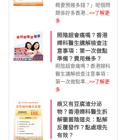
概要預幾多錢？」呢個問
題係好多香港...
>>了解更
多
照陰超會痛嗎？香港
婦科醫生講解檢查注
意事項：第一次做點
準備？費用幾多？
照陰超會痛嗎？香港婦科
醫生講解檢查注意事項：
第一次做點準...
>>了解更
多
痕又有豆腐渣分泌
物？香港婦科醫生拆
解黴菌陰道炎：點解
反覆發作？點處理先
有效？