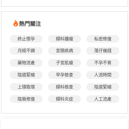
熱門關注
終止懷孕
婦科腫瘤
私密修復
月經不調
宮頸疾病
落仔幾錢
藥物流產
子宮肌瘤
不孕不育
陰道緊縮
早孕檢查
人流時間
上環取環
婦科檢查
陰道緊縮
陰唇修復
婦科炎症
人工流產