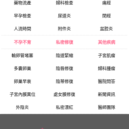
藥物流產
婦科檢查
痛經
早孕檢查
尿道炎
閉經
人流時間
附件炎
盆腔炎
不孕不育
私密修復
其他疾病
輸卵管堵塞
陰道緊縮
子宮肌瘤
多囊卵巢
陰唇修復
婦科腫瘤
卵巢早衰
陰蒂修復
醫院問答
子宮內膜異位
處女膜修復
新聞資訊
外陰炎
私密漂紅
醫師團隊