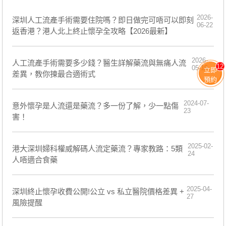
2026-
深圳人工流產手術需要住院嗎？即日做完可唔可以即刻
06-22
返香港？港人北上終止懷孕全攻略【2026最新】
2026-
人工流產手術需要多少錢？醫生詳解藥流與無痛人流
12
05-19
立即
差異，教你揀最合適術式
預約
2024-07-
​意外懷孕是人流還是藥流？多一份了解，少一點傷
23
害！
2025-02-
港大深圳婦科權威解碼人流定藥流？專家教路：5類
24
人唔適合食藥
2025-04-
深圳終止懷孕收費公開!公立 vs 私立醫院價格差異 +
27
風險提醒