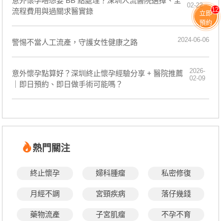
意外懷孕唔想要 BB 點處理？深圳人流醫院選擇、全
02-22
12
流程費用與過關求醫實錄
立即
預約
2024-06-06
警惕不當人工流產，守護女性健康之路
2026-
意外懷孕點算好？深圳終止懷孕經驗分享 + 醫院推薦
02-09
｜即日預約、即日做手術可能嗎？
熱門關注
終止懷孕
婦科腫瘤
私密修復
月經不調
宮頸疾病
落仔幾錢
藥物流產
子宮肌瘤
不孕不育