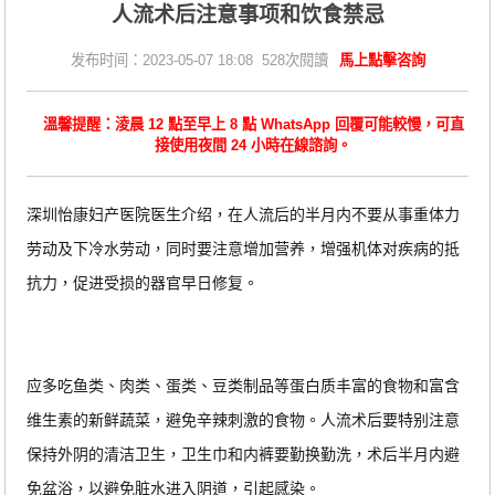
人流术后注意事项和饮食禁忌
发布时间：2023-05-07 18:08 528次閱讀
馬上點擊咨詢
溫馨提醒：淩晨 12 點至早上 8 點 WhatsApp 回覆可能較慢，可直
接使用夜間 24 小時在線諮詢。
深圳怡康妇产医院医生介绍，在人流后的半月内不要从事重体力
劳动及下冷水劳动，同时要注意增加营养，增强机体对疾病的抵
抗力，促进受损的器官早日修复。
应多吃鱼类、肉类、蛋类、豆类制品等蛋白质丰富的食物和富含
维生素的新鲜蔬菜，避免辛辣刺激的食物。人流术后要特别注意
保持外阴的清洁卫生，卫生巾和内裤要勤换勤洗，术后半月内避
免盆浴，以避免脏水进入阴道，引起感染。