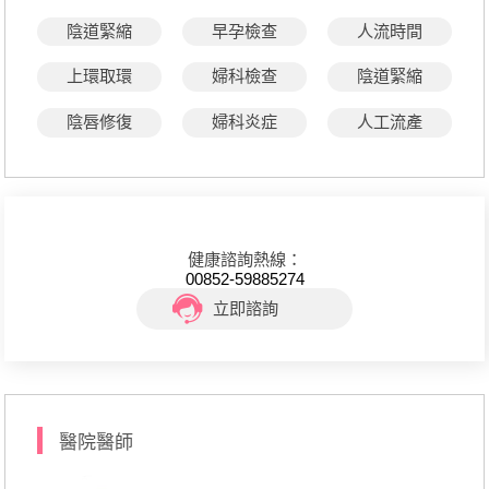
陰道緊縮
早孕檢查
人流時間
上環取環
婦科檢查
陰道緊縮
陰唇修復
婦科炎症
人工流產
健康諮詢熱線：
00852-59885274
立即諮詢
醫院醫師