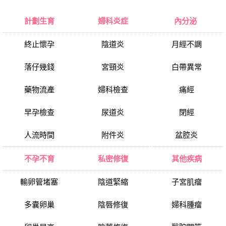
計劃生育
婦科炎症
內分泌
終止懷孕
陰道炎
月經不調
落仔幾錢
宮頸炎
白帶異常
藥物流產
婦科檢查
痛經
早孕檢查
尿道炎
閉經
人流時間
附件炎
盆腔炎
不孕不育
私密修復
其他疾病
輸卵管堵塞
陰道緊縮
子宮肌瘤
多囊卵巢
陰唇修復
婦科腫瘤