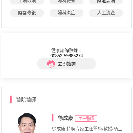
上環取環
婦科檢查
陰道緊縮
陰唇修復
婦科炎症
人工流產
健康諮詢熱線：
00852-59885274
立即諮詢
醫院醫師
徐成康
主任醫師
徐成康 特聘专家主任醫師/教授/碩士