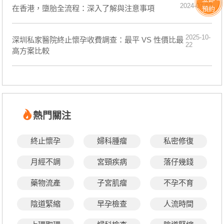
2024-07-03
​在香港，墮胎全流程：深入了解與注意事項
預約
2025-10-
深圳私家醫院終止懷孕收費調查：最平 VS 性價比最
22
高方案比較
熱門關注
終止懷孕
婦科腫瘤
私密修復
月經不調
宮頸疾病
落仔幾錢
藥物流產
子宮肌瘤
不孕不育
陰道緊縮
早孕檢查
人流時間