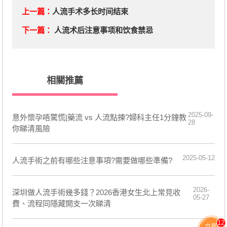
上一篇：
人流手术多长时间结束
下一篇：
人流术后注意事项和饮食禁忌
相關推薦
2025-09-
意外懷孕唔驚慌|藥流 vs 人流點揀?婦科主任1分鐘教
28
你睇清風險
2025-05-12
人流手術之前有哪些注意事項?需要做哪些準備?
2026-
深圳做人流手術幾多錢？2026香港女生北上常見收
05-27
費、流程同隱藏開支一次睇清
12
立即