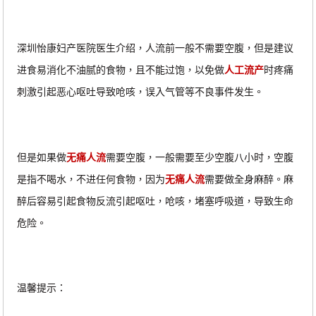
深圳怡康妇产医院医生介绍，人流前一般不需要空腹，但是建议
进食易消化不油腻的食物，且不能过饱，以免做
人工流产
时疼痛
刺激引起恶心呕吐导致呛咳，误入气管等不良事件发生。
但是如果做
无痛人流
需要空腹，一般需要至少空腹八小时，空腹
是指不喝水，不进任何食物，因为
无痛人流
需要做全身麻醉。麻
醉后容易引起食物反流引起呕吐，呛咳，堵塞呼吸道，导致生命
危险。
温馨提示：