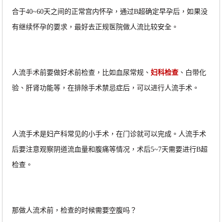
合于
40~60天之间的正常宫内怀孕，通过B超确定早孕后，如果没
有继续怀孕的要求，最好去正规医院做人流比较安全。
人流手术前要做好术前检查，比如血尿常规、
妇科检查
、白带化
验、肝肾功能等，在排除手术禁忌症后，可以进行人流手术。
人流手术是妇产科常见的小手术，在门诊就可以完成。人流手术
后要注意观察阴道流血量和腹痛等情况，术后
5~7天需要进行B超
检查。
那做人流术前，检查的时候需要空腹吗？