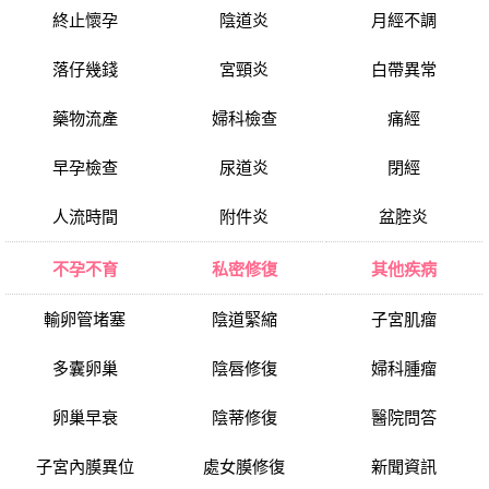
終止懷孕
陰道炎
月經不調
落仔幾錢
宮頸炎
白帶異常
藥物流產
婦科檢查
痛經
早孕檢查
尿道炎
閉經
人流時間
附件炎
盆腔炎
不孕不育
私密修復
其他疾病
輸卵管堵塞
陰道緊縮
子宮肌瘤
多囊卵巢
陰唇修復
婦科腫瘤
卵巢早衰
陰蒂修復
醫院問答
子宮內膜異位
處女膜修復
新聞資訊