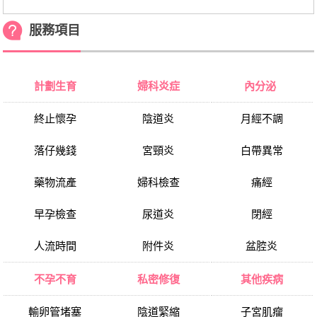
服務項目
計劃生育
婦科炎症
內分泌
終止懷孕
陰道炎
月經不調
落仔幾錢
宮頸炎
白帶異常
藥物流產
婦科檢查
痛經
早孕檢查
尿道炎
閉經
人流時間
附件炎
盆腔炎
不孕不育
私密修復
其他疾病
輸卵管堵塞
陰道緊縮
子宮肌瘤