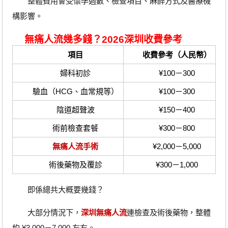
整體費用會受懷孕週數、檢查項目、麻醉方式及醫療機
構影響。
無痛人流幾多錢？2026深圳收費參考
項目
收費參考（人民幣）
婦科初診
¥100－300
驗血（HCG、血常規等）
¥100－300
陰道超聲波
¥150－400
術前檢查套餐
¥300－800
無痛人流手術
¥2,000－5,000
術後藥物及覆診
¥300－1,000
即係總共大概要幾錢？
大部分情況下，
深圳無痛人流
連檢查及術後藥物，整體
約 ¥3,000－7,000 左右。