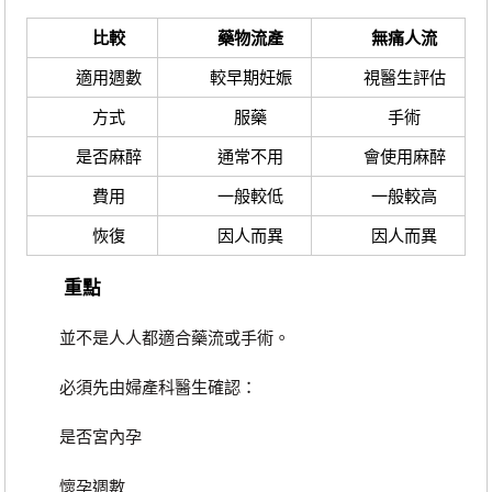
比較
藥物流產
無痛人流
適用週數
較早期妊娠
視醫生評估
方式
服藥
手術
是否麻醉
通常不用
會使用麻醉
費用
一般較低
一般較高
恢復
因人而異
因人而異
重點
並不是人人都適合藥流或手術。
必須先由婦產科醫生確認：
是否宮內孕
懷孕週數