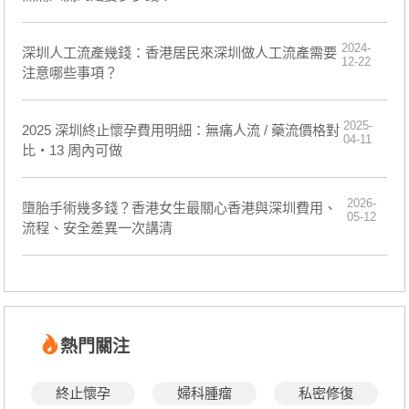
2024-
​深圳人工流產幾錢：香港居民來深圳做人工流產需要
12-22
注意哪些事項？
2025-
2025 深圳終止懷孕費用明細：無痛人流 / 藥流價格對
04-11
比・13 周內可做
2026-
墮胎手術幾多錢？香港女生最關心香港與深圳費用、
05-12
流程、安全差異一次講清
熱門關注
終止懷孕
婦科腫瘤
私密修復