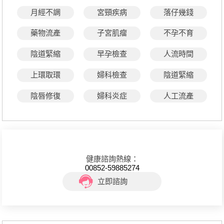
月經不調
宮頸疾病
落仔幾錢
藥物流產
子宮肌瘤
不孕不育
陰道緊縮
早孕檢查
人流時間
上環取環
婦科檢查
陰道緊縮
陰唇修復
婦科炎症
人工流產
健康諮詢熱線：
00852-59885274
立即諮詢