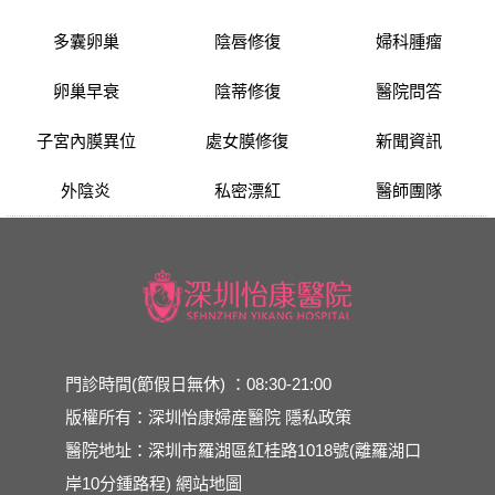
多囊卵巢
陰唇修復
婦科腫瘤
卵巢早衰
陰蒂修復
醫院問答
子宮內膜異位
處女膜修復
新聞資訊
外陰炎
私密漂紅
醫師團隊
門診時間(節假日無休) ：08:30-21:00
版權所有：深圳怡康婦産醫院
隱私政策
醫院地址：深圳市羅湖區紅桂路1018號(離羅湖口
岸10分鍾路程)
網站地圖