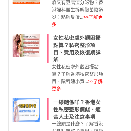
痕又有豆腐渣分泌物？香
港婦科醫生拆解黴菌陰道
炎：點解反覆...
>>了解更
多
女性私密處外觀困擾
點算？私密整形項
目、費用及恢復期詳
解
女性私密處外觀困擾點
算？了解香港私密整形項
目、陰唇縮小費...
>>了解
更多
一線鮑係咩？香港女
性私密整形價錢、適
合人士及注意事項
一線鮑是什麼？了解香港