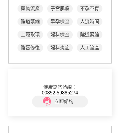
藥物流產
子宮肌瘤
不孕不育
陰道緊縮
早孕檢查
人流時間
上環取環
婦科檢查
陰道緊縮
陰唇修復
婦科炎症
人工流產
健康諮詢熱線：
00852-59885274
立即諮詢