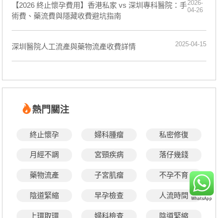
2026-
【2026 終止懷孕費用】香港私家 vs 深圳專科醫院：手
04-26
術費、藥流費與隱藏收費避坑指南
2025-04-15
深圳醫院人工流產與藥物流產收費詳情
熱門關注
終止懷孕
婦科腫瘤
私密修復
月經不調
宮頸疾病
落仔幾錢
藥物流產
子宮肌瘤
不孕不育
陰道緊縮
早孕檢查
人流時間
上環取環
婦科檢查
陰道緊縮