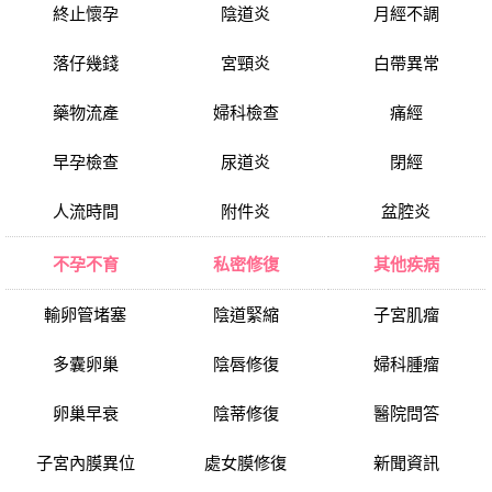
終止懷孕
陰道炎
月經不調
落仔幾錢
宮頸炎
白帶異常
藥物流產
婦科檢查
痛經
早孕檢查
尿道炎
閉經
人流時間
附件炎
盆腔炎
不孕不育
私密修復
其他疾病
輸卵管堵塞
陰道緊縮
子宮肌瘤
多囊卵巢
陰唇修復
婦科腫瘤
卵巢早衰
陰蒂修復
醫院問答
子宮內膜異位
處女膜修復
新聞資訊