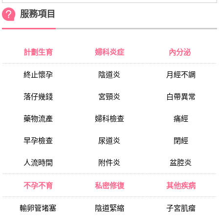
服務項目
計劃生育
婦科炎症
內分泌
終止懷孕
陰道炎
月經不調
落仔幾錢
宮頸炎
白帶異常
藥物流產
婦科檢查
痛經
早孕檢查
尿道炎
閉經
人流時間
附件炎
盆腔炎
不孕不育
私密修復
其他疾病
輸卵管堵塞
陰道緊縮
子宮肌瘤