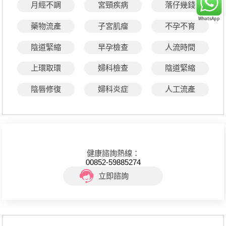
月經不調
宮頸疾病
落仔幾錢
藥物流產
子宮肌瘤
不孕不育
陰道緊縮
早孕檢查
人流時間
上環取環
婦科檢查
陰道緊縮
陰唇修復
婦科炎症
人工流產
健康諮詢熱線：
00852-59885274
立即諮詢