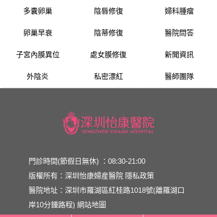
多囊卵巢
陰唇修復
婦科腫瘤
卵巢早衰
陰蒂修復
醫院問答
子宮內膜異位
處女膜修復
新聞資訊
外陰炎
私密漂紅
醫師團隊
門診時間(節假日無休) ：08:30-21:00
版權所有：深圳怡康婦産醫院
隱私政策
醫院地址：深圳市羅湖區紅桂路1018號(離羅湖口
岸10分鍾路程)
網站地圖