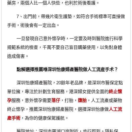
藥房，兩個人比一個人快些，也利於術後看護。
7、出門前，帶幾片衛生護墊，如符合手術標準可直接做
手術，術後會有一定出血。
一旦發現自己意外懷孕時，一定要及時到醫院進行科學
規範系統的檢查，千萬不要自己盲目購藥使用，以免對身體
造成傷害。
點解選擇推薦喺深圳怡康婦產醫院做人工流産手术？
深圳怡康婦產醫院，20餘年老品牌，是深圳市醫保定點
單位擁，專注於計劃生育服務，港深婦女提供全面的
終止懷
孕
服務，意外懷孕需要
落仔
，打胎，
墮胎
，人工流產或藥物
終止懷孕，推薦深圳怡康婦產醫院，選擇深圳怡康做
人工流
產手術
，為你的健康保駕護航。
醫院地址：深圳市羅湖口岸附近，步行即到。隱私保