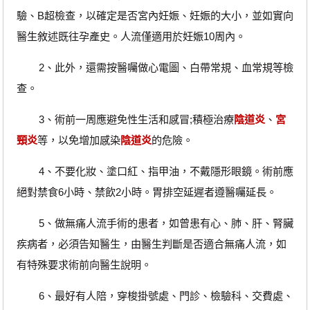
驗、B超檢查，以確定是否宮內妊娠、妊娠的大小，並如實向
醫生敘述既往孕產史。人流僅適用於妊娠10周內。
2、此外，還需按醫囑做心電圖、白帶常規、血常規等檢
查。
3、術前一周應避免性生活和感冒;積極治療
陰道炎
、
宮
頸炎
等，以免增加感染
陰道炎
的危險。
4、不要化妝、塗口紅、指甲油，不戴隱形眼鏡。術前應
絕對禁食6小時、禁飲2小時。胃排空延遲者遵醫囑延長。
5、做無痛人流手術的患者，如曾患有心、肺、肝、腎臟
疾病者，必須告知醫生，由醫生判斷是否適合無痛人流，如
有特殊要求術前向醫生說明。
6、最好有人陪，穿梭掛號處、門診、檢驗科、交費處、