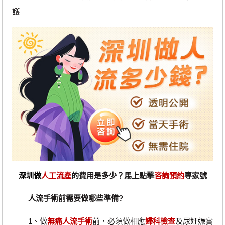
護
深圳做
人工流產
的費用是多少？馬上點擊
咨詢預約
專家號
人流手術前需要做哪些準備?
1、做
無痛人流手術
前，必須做相應
婦科檢查
及尿妊娠實