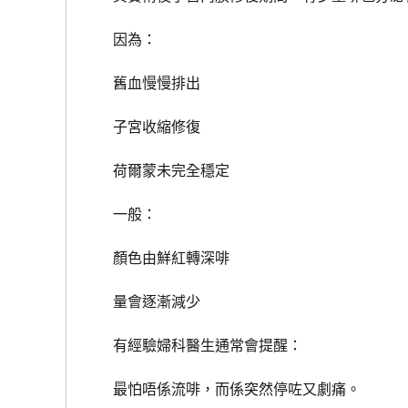
因為：
舊血慢慢排出
子宮收縮修復
荷爾蒙未完全穩定
一般：
顏色由鮮紅轉深啡
量會逐漸減少
有經驗婦科醫生通常會提醒：
最怕唔係流啡，而係突然停咗又劇痛。