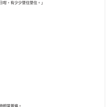
日咁，有少少墜住墜住。」
物相當普遍。