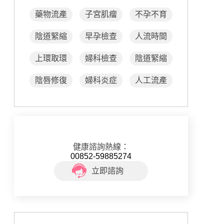
藥物流產
子宮肌瘤
不孕不育
陰道緊縮
早孕檢查
人流時間
上環取環
婦科檢查
陰道緊縮
陰唇修復
婦科炎症
人工流產
健康諮詢熱線：
00852-59885274
立即諮詢