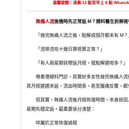
溫馨提醒：淩晨 12 點至早上 8 點 Wha
無痛人流
後幾時先正常返 M？婦科醫生拆解術後
「做完無痛人流之後，點解成個月都未有 M？
「流啡流咗十幾日算唔算正常？」
「有人兩星期就嚟返月經，我點解遲咁多？」
喺香港婦科門診，其實好多女性做完無痛人流後
其月經遲遲未返、流血時間長，甚至腹痛反覆，都
但其實，無痛人流後月經恢復時間，本身就因人
星期先穩定返。最重要係分清楚：
咩屬於正常恢復過程