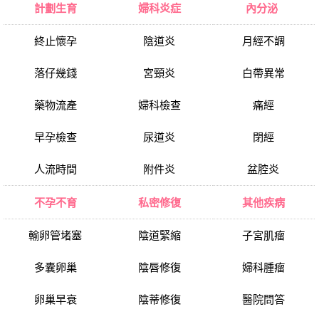
計劃生育
婦科炎症
內分泌
終止懷孕
陰道炎
月經不調
落仔幾錢
宮頸炎
白帶異常
藥物流產
婦科檢查
痛經
早孕檢查
尿道炎
閉經
人流時間
附件炎
盆腔炎
不孕不育
私密修復
其他疾病
輸卵管堵塞
陰道緊縮
子宮肌瘤
多囊卵巢
陰唇修復
婦科腫瘤
卵巢早衰
陰蒂修復
醫院問答