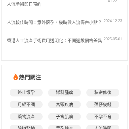
01-22
人流手術即日預約
2024-12-23
人流較佳時間：意外懷孕，幾時做人流傷害小點？
2025-05-01
香港人工流產手術費用透明化：不同週數價格差異
熱門關注
終止懷孕
婦科腫瘤
私密修復
月經不調
宮頸疾病
落仔幾錢
藥物流產
子宮肌瘤
不孕不育
陰道緊縮
早孕檢查
人流時間