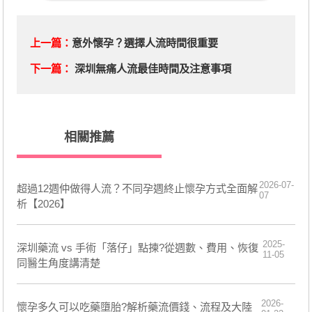
上一篇：
意外懷孕？選擇人流時間很重要
下一篇：
深圳無痛人流最佳時間及注意事項
相關推薦
2026-07-
超過12週仲做得人流？不同孕週終止懷孕方式全面解
07
析【2026】
2025-
深圳藥流 vs 手術「落仔」點揀?從週數、費用、恢復
11-05
同醫生角度講清楚
2026-
懷孕多久可以吃藥墮胎?解析藥流價錢、流程及大陸