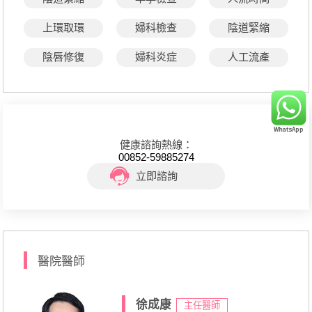
上環取環
婦科檢查
陰道緊縮
陰唇修復
婦科炎症
人工流產
健康諮詢熱線：
00852-59885274
立即諮詢
醫院醫師
徐成康
主任醫師