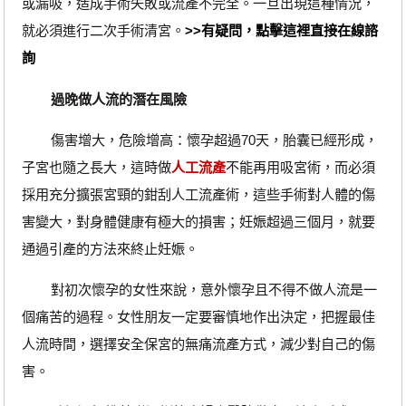
或漏吸，造成手術失敗或流產不完全。一旦出現這種情況，
就必須進行二次手術清宮。
>>有疑問，點擊這裡直接在線諮
詢
過晚做人流的潛在風險
傷害增大，危險增高：懷孕超過70天，胎囊已經形成，
子宮也隨之長大，這時做
人工流產
不能再用吸宮術，而必須
採用充分擴張宮頸的鉗刮人工流產術，這些手術對人體的傷
害變大，對身體健康有極大的損害；妊娠超過三個月，就要
通過引產的方法來終止妊娠。
對初次懷孕的女性來說，意外懷孕且不得不做人流是一
個痛苦的過程。女性朋友一定要審慎地作出決定，把握最佳
人流時間，選擇安全保宮的無痛流產方式，減少對自己的傷
害。