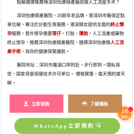
點解選擇推薦喺深圳怡康婦產醫院做人工流産手术？
深圳怡康婦產醫院，20餘年老品牌，是深圳市醫保定點
單位擁，專注於計劃生育服務，港深婦女提供全面的
終止懷
孕
服務，意外懷孕需要
落仔
，打胎，
墮胎
，人工流產或藥物
終止懷孕，推薦深圳怡康婦產醫院，選擇深圳怡康做
人工流
產手術
，為你的健康保駕護航。
醫院地址：深圳市羅湖口岸附近，步行即到。隱私保
密，国家母婴保健技术许可单位。 價格實惠，當天預約當天
睇。
立即咨詢
了解價格
12
立即
預約
WhatsApp立即預約