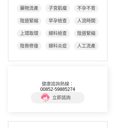
藥物流產
子宮肌瘤
不孕不育
陰道緊縮
早孕檢查
人流時間
上環取環
婦科檢查
陰道緊縮
陰唇修復
婦科炎症
人工流產
健康諮詢熱線：
00852-59885274
立即諮詢