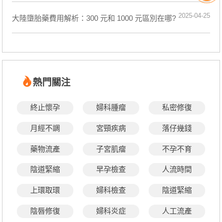
2025-04-25
大陸墮胎藥費用解析：300 元和 1000 元區別在哪?
熱門關注
終止懷孕
婦科腫瘤
私密修復
月經不調
宮頸疾病
落仔幾錢
藥物流產
子宮肌瘤
不孕不育
陰道緊縮
早孕檢查
人流時間
上環取環
婦科檢查
陰道緊縮
陰唇修復
婦科炎症
人工流產