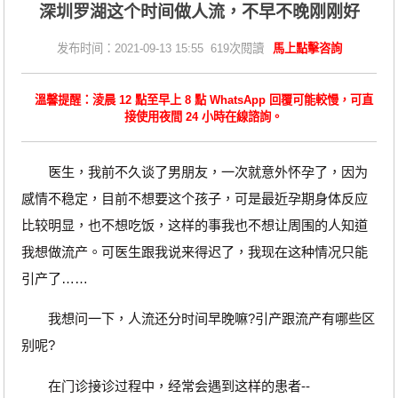
深圳罗湖这个时间做人流，不早不晚刚刚好
发布时间：2021-09-13 15:55 619次閱讀
馬上點擊咨詢
溫馨提醒：淩晨 12 點至早上 8 點 WhatsApp 回覆可能較慢，可直
接使用夜間 24 小時在線諮詢。
医生，我前不久谈了男朋友，一次就意外怀孕了，因为
感情不稳定，目前不想要这个孩子，可是最近孕期身体反应
比较明显，也不想吃饭，这样的事我也不想让周围的人知道
我想做流产。可医生跟我说来得迟了，我现在这种情况只能
引产了……
我想问一下，人流还分时间早晚嘛?引产跟流产有哪些区
别呢?
在门诊接诊过程中，经常会遇到这样的患者--