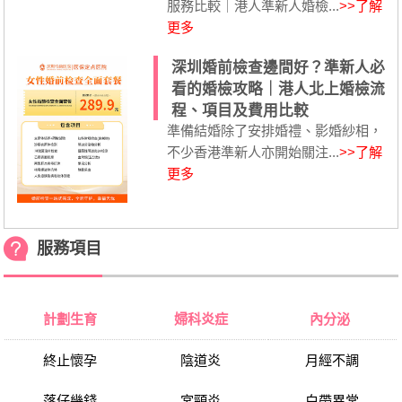
服務比較｜港人準新人婚檢...
>>了解
更多
深圳婚前檢查邊間好？準新人必
看的婚檢攻略｜港人北上婚檢流
程、項目及費用比較
準備結婚除了安排婚禮、影婚紗相，
不少香港準新人亦開始關注...
>>了解
更多
服務項目
計劃生育
婦科炎症
內分泌
終止懷孕
陰道炎
月經不調
落仔幾錢
宮頸炎
白帶異常