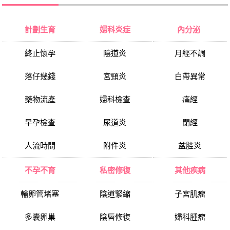
計劃生育
婦科炎症
內分泌
終止懷孕
陰道炎
月經不調
落仔幾錢
宮頸炎
白帶異常
藥物流產
婦科檢查
痛經
早孕檢查
尿道炎
閉經
人流時間
附件炎
盆腔炎
不孕不育
私密修復
其他疾病
輸卵管堵塞
陰道緊縮
子宮肌瘤
多囊卵巢
陰唇修復
婦科腫瘤