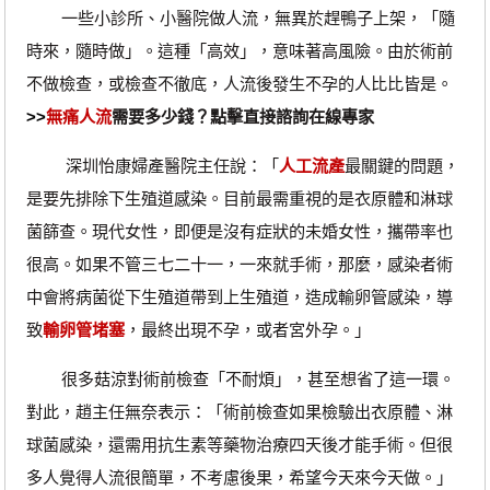
一些小診所、小醫院做人流，無異於趕鴨子上架，「隨
時來，隨時做」。這種「高效」，意味著高風險。由於術前
不做檢查，或檢查不徹底，人流後發生不孕的人比比皆是。
>>
無痛人流
需要多少錢？點擊直接諮詢在線專家
深圳怡康婦產醫院主任說：「
人工流產
最關鍵的問題，
是要先排除下生殖道感染。目前最需重視的是衣原體和淋球
菌篩查。現代女性，即便是沒有症狀的未婚女性，攜帶率也
很高。如果不管三七二十一，一來就手術，那麼，感染者術
中會將病菌從下生殖道帶到上生殖道，造成輸卵管感染，導
致
輸卵管堵塞
，最終出現不孕，或者宮外孕。」
很多菇涼對術前檢查「不耐煩」，甚至想省了這一環。
對此，趙主任無奈表示：「術前檢查如果檢驗出衣原體、淋
球菌感染，還需用抗生素等藥物治療四天後才能手術。但很
多人覺得人流很簡單，不考慮後果，希望今天來今天做。」