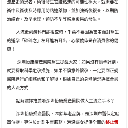
流產史的患者，術後發生宮腔粘連的可能性極大，就需要在
術中及術後及時應用防粘連藥物，並加強術後複查，以期防
治結合，及早處理，預防不孕等嚴重後果的發生。
人流後到婦科門診複查時，千萬不要因為害羞而對醫生
的避孕「碎碎念」左耳進右耳出，心懷僥倖是在消費你的健
康！
深圳怡康婦產醫院醫生提醒大家：如果沒有懷孕計劃，
就要採取科學避孕措施，如果不慎意外懷孕，一定要到正規
醫院進行詳細諮詢和了解後，根據自己的身體情況選擇合適
的人流方式。
點解選擇推薦喺深圳怡康婦產醫院做人工流産手术？
深圳怡康婦產醫院，20餘年老品牌，是深圳市醫保定點
單位擁，專注於計劃生育服務，港深婦女提供全面的
終止懷