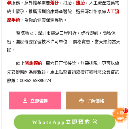
孕
服務，意外懷孕需要
落仔
，打胎，
墮胎
，人工流產或藥物
終止懷孕，推薦深圳怡康婦產醫院，選擇深圳怡康做
人工流
產手術
，為你的健康保駕護航。
醫院地址：深圳市羅湖口岸附近，步行即到。隱私保
密，国家母婴保健技术许可单位。 價格實惠，當天預約當天
睇。
線上
咨詢預約
· ‎周六日正常接診，無需排隊，更可以優
先安排醫師為你親診，馬上點擊咨詢或撥打我哋嘅免費咨詢
熱線：00852-59885274。
立即咨詢
了解價格
12
立即
預約
WhatsApp立即預約