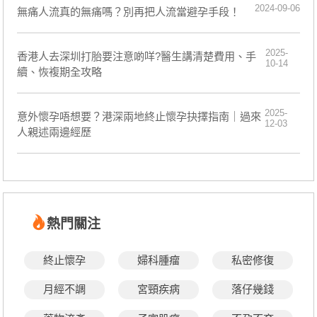
2024-09-06
無痛人流真的無痛嗎？別再把人流當避孕手段！
2025-
香港人去深圳打胎要注意啲咩?醫生講清楚費用、手
10-14
續、恢複期全攻略
2025-
意外懷孕唔想要？港深兩地終止懷孕抉擇指南｜過來
12-03
人親述兩邊經歷
熱門關注
終止懷孕
婦科腫瘤
私密修復
月經不調
宮頸疾病
落仔幾錢