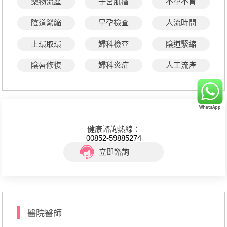
藥物流產
子宮肌瘤
不孕不育
陰道緊縮
早孕檢查
人流時間
上環取環
婦科檢查
陰道緊縮
陰唇修復
婦科炎症
人工流產
健康諮詢熱線：
00852-59885274
立即諮詢
醫院醫師