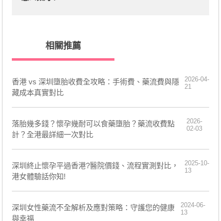
相關推薦
2026-04-
香港 vs 深圳墮胎收費全攻略：手術費、藥流費與隱
21
藏成本真實對比
2026-
落胎幾多錢？懷孕幾耐可以食藥墮胎？藥流收費點
02-03
計？全港最詳細一次對比
2025-10-
深圳終止懷孕平過香港?醫院價錢、流程實測對比，
13
港女體驗話你知!
2024-06-
深圳女性藥流不全解析及應對策略：守護您的健康
13
與幸福