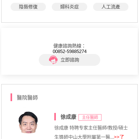
陰唇修復
婦科炎症
人工流產
健康諮詢熱線：
00852-59885274
立即諮詢
醫院醫師
徐成康
主任醫師
徐成康 特聘专家主任醫師/教授/碩士
生導師中山大學附屬第一醫...
>>了