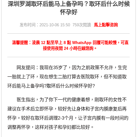
深圳罗湖取环后能马上备孕吗？取环后什么时候
怀孕好
发布时间：2021-10-06 15:50 759次閱讀
馬上點擊咨詢
溫馨提醒：淩晨 12 點至早上 8 點 WhatsApp 回覆可能較慢，可直
接使用夜間 24 小時在線諮詢。
网友提问：我现在35岁了，因为之前政策不允许，生完
一胎就上了环，现在想生二胎打算去医院取环，但不知道取
环后能马上备孕吗?
取环
后什么时候怀孕好?
医生指出，为了你下一代的健康着想，刚取环的女性不
建议在手术后立即怀孕，较好先让身体和子宫内膜康复后再
怀孕。较好在取环后调理2-3个月，让子宫内膜有一段时间的
调整再怀孕，这样对孩子和孕妇都比较好。