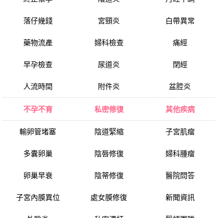
落仔幾錢
宮頸炎
白帶異常
藥物流產
婦科檢查
痛經
早孕檢查
尿道炎
閉經
人流時間
附件炎
盆腔炎
不孕不育
私密修復
其他疾病
輸卵管堵塞
陰道緊縮
子宮肌瘤
多囊卵巢
陰唇修復
婦科腫瘤
卵巢早衰
陰蒂修復
醫院問答
子宮內膜異位
處女膜修復
新聞資訊