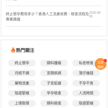
2026-08-
終止懷孕費用多少？香港人工流產收費、檢查流程及
06
專業建議
熱門關注
12
立即
終止懷孕
婦科腫瘤
私密修復
預約
月經不調
宮頸疾病
落仔幾錢
藥物流產
子宮肌瘤
不孕不育
陰道緊縮
早孕檢查
人流時間
上環取環
婦科檢查
陰道緊縮