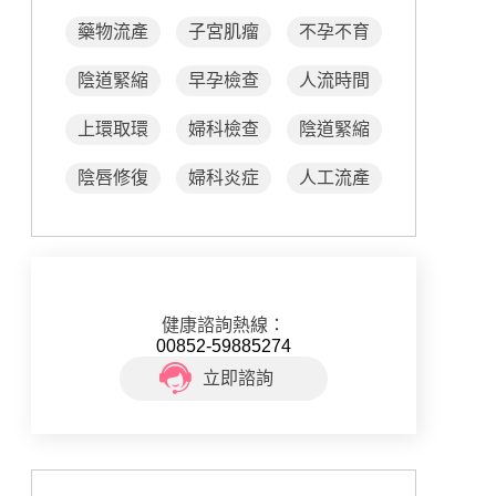
藥物流產
子宮肌瘤
不孕不育
陰道緊縮
早孕檢查
人流時間
上環取環
婦科檢查
陰道緊縮
陰唇修復
婦科炎症
人工流產
健康諮詢熱線：
00852-59885274
立即諮詢