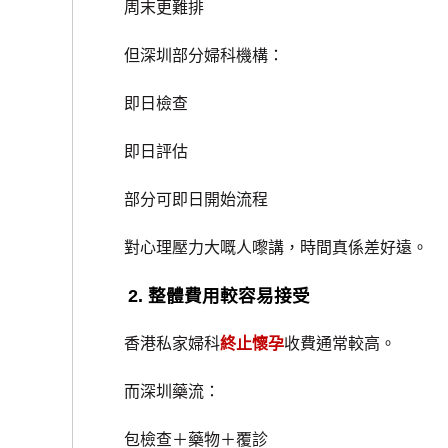
周末更難排
但深圳部分婦科機構：
即日檢查
即日評估
部分可即日開始流程
對心理壓力大嘅人嚟講，時間真係差好遠。
2. 整體費用較容易接受
香港私家婦科
終止懷孕
收費通常較高。
而深圳藥流：
包檢查＋藥物＋覆診