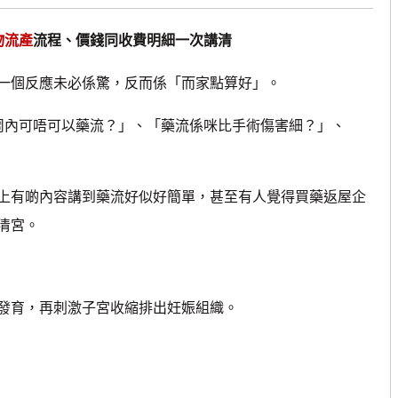
物流產
流程、價錢同收費明細一次講清
個反應未必係驚，反而係「而家點算好」。
內可唔可以藥流？」、「藥流係咪比手術傷害細？」、
有啲內容講到藥流好似好簡單，甚至有人覺得買藥返屋企
清宮。
育，再刺激子宮收縮排出妊娠組織。