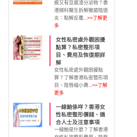
痕又有豆腐渣分泌物？香
港婦科醫生拆解黴菌陰道
炎：點解反覆...
>>了解更
多
女性私密處外觀困擾
點算？私密整形項
目、費用及恢復期詳
解
女性私密處外觀困擾點
算？了解香港私密整形項
目、陰唇縮小費...
>>了解
更多
一線鮑係咩？香港女
性私密整形價錢、適
合人士及注意事項
一線鮑是什麼？了解香港