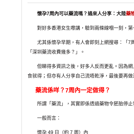
懷孕7周內可以藥流嗎？過來人分享：大陸
藥
對好多香港女生嚟講，驗到兩條線嗰一刻，第一
尤其係懷孕早期，有人會即刻上網搜尋：「7周
「深圳藥流收費幾多？」。
但睇得多資訊之後，好多人反而更亂。因為網上
食就得；但亦有人分享自己流唔乾淨，最後要再做
藥流係咩？7周內一定做得？
所謂「藥流」，其實即係透過藥物令胚胎停止發
一般而言：
懷孕 49 日（約 7 周）內