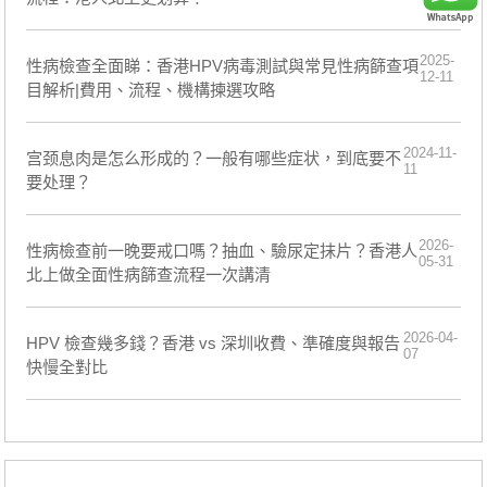
2025-
性病檢查全面睇：香港HPV病毒測試與常見性病篩查項
12-11
目解析|費用、流程、機構揀選攻略
2024-11-
宫颈息肉是怎么形成的？一般有哪些症状，到底要不
11
要处理？
2026-
性病檢查前一晚要戒口嗎？抽血、驗尿定抹片？香港人
05-31
北上做全面性病篩查流程一次講清
2026-04-
HPV 檢查幾多錢？香港 vs 深圳收費、準確度與報告
07
快慢全對比