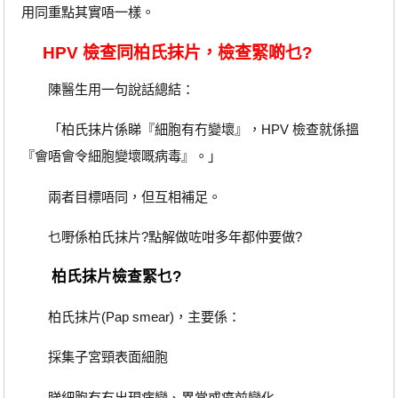
用同重點其實唔一樣。
HPV 檢查同柏氏抹片，檢查緊啲乜?
陳醫生用一句說話總結：
「柏氏抹片係睇『細胞有冇變壞』，HPV 檢查就係搵
『會唔會令細胞變壞嘅病毒』。」
兩者目標唔同，但互相補足。
乜嘢係柏氏抹片?點解做咗咁多年都仲要做?
柏氏抹片檢查緊乜?
柏氏抹片(Pap smear)，主要係：
採集子宮頸表面細胞
睇細胞有冇出現病變、異常或癌前變化