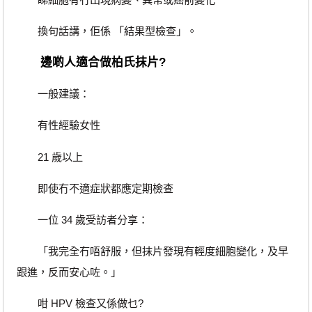
換句話講，佢係 「結果型檢查」。
邊啲人適合做柏氏抹片?
一般建議：
有性經驗女性
21 歲以上
即使冇不適症狀都應定期檢查
一位 34 歲受訪者分享：
「我完全冇唔舒服，但抹片發現有輕度細胞變化，及早
跟進，反而安心咗。」
咁 HPV 檢查又係做乜?