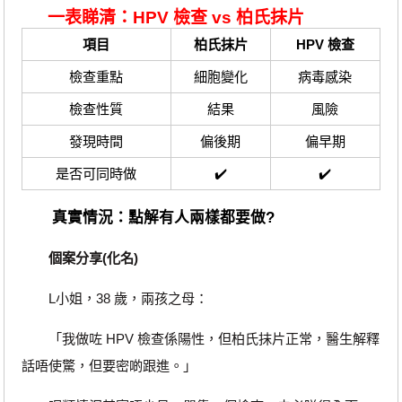
一表睇清：HPV 檢查 vs 柏氏抹片
項目
柏氏抹片
HPV 檢查
檢查重點
細胞變化
病毒感染
檢查性質
結果
風險
發現時間
偏後期
偏早期
是否可同時做
✔️
✔️
真實情況：點解有人兩樣都要做?
個案分享(化名)
L小姐，38 歲，兩孩之母：
「我做咗 HPV 檢查係陽性，但柏氏抹片正常，醫生解釋
話唔使驚，但要密啲跟進。」