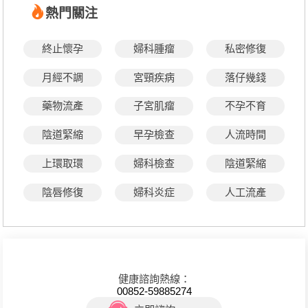
熱門關注
終止懷孕
婦科腫瘤
私密修復
月經不調
宮頸疾病
落仔幾錢
藥物流產
子宮肌瘤
不孕不育
陰道緊縮
早孕檢查
人流時間
上環取環
婦科檢查
陰道緊縮
陰唇修復
婦科炎症
人工流產
健康諮詢熱線：
00852-59885274