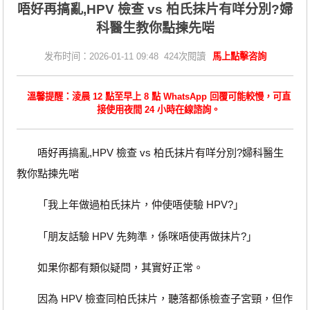
唔好再搞亂,HPV 檢查 vs 柏氏抹片有咩分別?婦
科醫生教你點揀先啱
发布时间：2026-01-11 09:48 424次閱讀
馬上點擊咨詢
溫馨提醒：淩晨 12 點至早上 8 點 WhatsApp 回覆可能較慢，可直
接使用夜間 24 小時在線諮詢。
唔好再搞亂,HPV 檢查 vs 柏氏抹片有咩分別?婦科醫生
教你點揀先啱
「我上年做過柏氏抹片，仲使唔使驗 HPV?」
「朋友話驗 HPV 先夠準，係咪唔使再做抹片?」
如果你都有類似疑問，其實好正常。
因為 HPV 檢查同柏氏抹片，聽落都係檢查子宮頸，但作