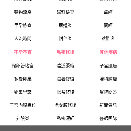
藥物流產
婦科檢查
痛經
早孕檢查
尿道炎
閉經
人流時間
附件炎
盆腔炎
不孕不育
私密修復
其他疾病
輸卵管堵塞
陰道緊縮
子宮肌瘤
多囊卵巢
陰唇修復
婦科腫瘤
卵巢早衰
陰蒂修復
醫院問答
子宮內膜異位
處女膜修復
新聞資訊
外陰炎
私密漂紅
醫師團隊