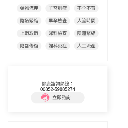
藥物流產
子宮肌瘤
不孕不育
陰道緊縮
早孕檢查
人流時間
上環取環
婦科檢查
陰道緊縮
陰唇修復
婦科炎症
人工流產
健康諮詢熱線：
00852-59885274
立即諮詢