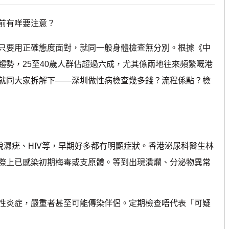
前有咩要注意？
要用正確態度面對，就同一般身體檢查無分別。根據《中
勢，25至40歲人群佔超過六成，尤其係兩地往來頻繁嘅港
就同大家拆解下——深圳做性病檢查幾多錢？流程係點？檢
銳濕疣、HIV等，早期好多都冇明顯症狀。香港泌尿科醫生林
際上已感染初期梅毒或支原體。等到出現潰爛、分泌物異常
炎症，嚴重者甚至可能傳染伴侶。定期檢查唔代表「可疑