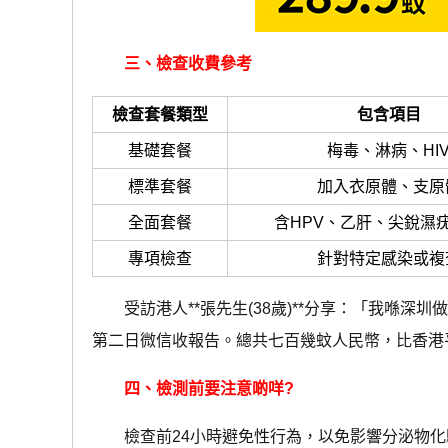
三、檢查收費參考
檢查套餐類型
包含項目
基礎套餐
梅毒、淋病、HI
標準套餐
加入衣原體、支原
全面套餐
含HPV、乙肝、尖銳濕疣
專項檢查
針對特定感染或複
受訪港人**張先生(38歲)**分享：「我喺深
第二日微信收報告。總共七百幾蚊人民幣，比香港
四、檢測前要注意啲咩?
檢查前24小時避免性行為，以免影響分泌物化