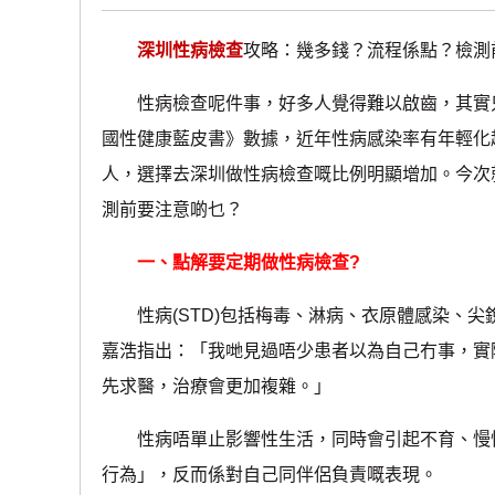
深圳性病檢查
攻略：幾多錢？流程係點？檢測
性病檢查呢件事，好多人覺得難以啟齒，其實只
國性健康藍皮書》數據，近年性病感染率有年輕化趨
人，選擇去深圳做性病檢查嘅比例明顯增加。今次
測前要注意啲乜？
一、點解要定期做性病檢查?
性病(STD)包括梅毒、淋病、衣原體感染、尖
嘉浩指出：「我哋見過唔少患者以為自己冇事，實
先求醫，治療會更加複雜。」
性病唔單止影響性生活，同時會引起不育、慢性
行為」，反而係對自己同伴侶負責嘅表現。