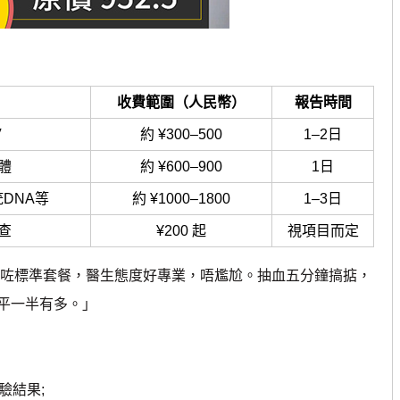
收費範圍（人民幣）
報告時間
V
約 ¥300–500
1–2日
體
約 ¥600–900
1日
DNA等
約 ¥1000–1800
1–3日
查
¥200 起
視項目而定
圳做咗標準套餐，醫生態度好專業，唔尷尬。抽血五分鐘搞掂，
平一半有多。」
驗結果;