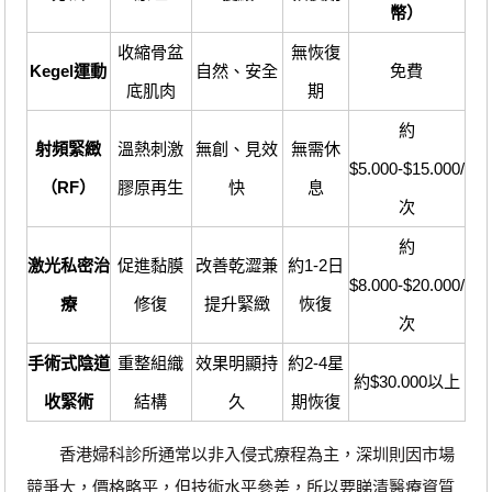
幣）
收縮骨盆
無恢復
Kegel運動
自然、安全
免費
底肌肉
期
約
射頻緊緻
溫熱刺激
無創、見效
無需休
$5.000-$15.000/
（RF）
膠原再生
快
息
次
約
激光私密治
促進黏膜
改善乾澀兼
約1-2日
$8.000-$20.000/
療
修復
提升緊緻
恢復
次
手術式陰道
重整組織
效果明顯持
約2-4星
約$30.000以上
收緊術
結構
久
期恢復
香港婦科診所通常以非入侵式療程為主，深圳則因市場
競爭大，價格略平，但技術水平參差，所以要睇清醫療資質