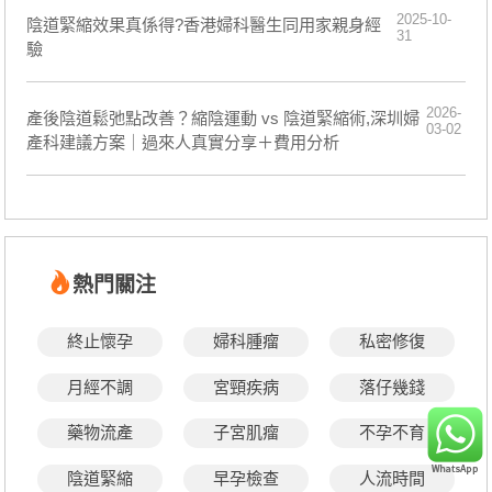
2025-10-
陰道緊縮效果真係得?香港婦科醫生同用家親身經
31
驗
2026-
產後陰道鬆弛點改善？縮陰運動 vs 陰道緊縮術,深圳婦
03-02
產科建議方案｜過來人真實分享＋費用分析
熱門關注
終止懷孕
婦科腫瘤
私密修復
月經不調
宮頸疾病
落仔幾錢
藥物流產
子宮肌瘤
不孕不育
陰道緊縮
早孕檢查
人流時間