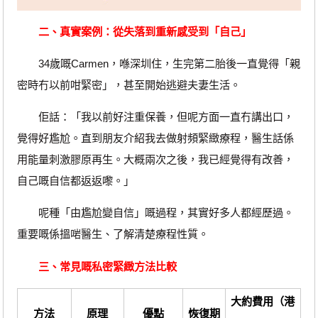
二、真實案例：從失落到重新感受到「自己」
34歲嘅Carmen，喺深圳住，生完第二胎後一直覺得「親
密時冇以前咁緊密」，甚至開始逃避夫妻生活。
佢話：「我以前好注重保養，但呢方面一直冇講出口，
覺得好尷尬。直到朋友介紹我去做射頻緊緻療程，醫生話係
用能量刺激膠原再生。大概兩次之後，我已經覺得有改善，
自己嘅自信都返返嚟。」
呢種「由尷尬變自信」嘅過程，其實好多人都經歷過。
重要嘅係搵啱醫生、了解清楚療程性質。
三、常見嘅私密緊緻方法比較
大約費用（港
方法
原理
優點
恢復期