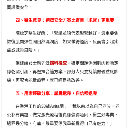
同設備安全。
四、醫生意見：選擇安全方案比盲目「求緊」更重要
陳詠芝醫生提醒：「緊緻並唔代表越緊越好，最重要係
恢復肌肉彈性同自然濕潤度。如果做得過度，反而會引起疼
痛或感染風險。」
佢建議女士應先做
婦科檢查
，確定問題係因肌肉鬆弛定
係乾澀引起，再選擇合適方案。部分人只要持續做骨盆底訓
練，再配合能量療程，就已經足夠改善。
五、用家經驗分享：感覺返嚟，自信都返嚟
在香港工作的38歲Anita講：「我以前以為自己老咗，老
公都冇興趣。做完激光療程後真係覺得唔同，醫生好專業，
過程幾分鐘，冇痛。最重要係我重新覺得自己有魅力。」