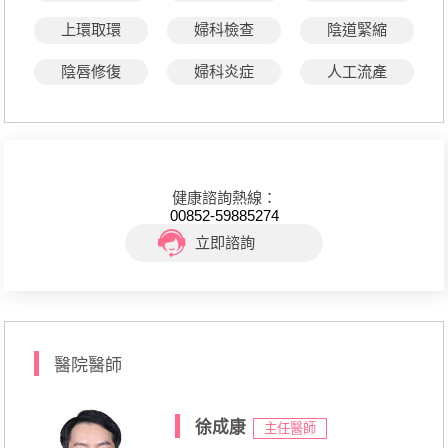
上環取環
婦科檢查
陰道緊縮
陰唇修復
婦科炎症
人工流產
健康諮詢熱線：
00852-59885274
立即諮詢
醫院醫師
徐成康
主任醫師