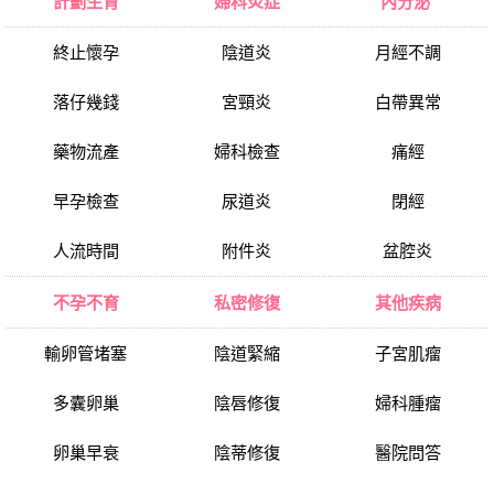
計劃生育
婦科炎症
內分泌
終止懷孕
陰道炎
月經不調
落仔幾錢
宮頸炎
白帶異常
藥物流產
婦科檢查
痛經
早孕檢查
尿道炎
閉經
人流時間
附件炎
盆腔炎
不孕不育
私密修復
其他疾病
輸卵管堵塞
陰道緊縮
子宮肌瘤
多囊卵巢
陰唇修復
婦科腫瘤
卵巢早衰
陰蒂修復
醫院問答