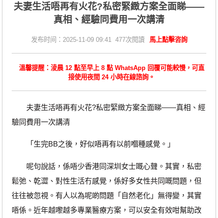
夫妻生活唔再有火花?私密緊緻方案全面睇——
真相、經驗同費用一次講清
发布时间：2025-11-09 09:41 477次閱讀
馬上點擊咨詢
溫馨提醒：淩晨 12 點至早上 8 點 WhatsApp 回覆可能較慢，可直
接使用夜間 24 小時在線諮詢。
夫妻生活唔再有火花?私密緊緻方案全面睇——真相、經
驗同費用一次講清
「生完BB之後，好似唔再有以前嗰種感覺。」
呢句說話，係唔少香港同深圳女士嘅心聲。其實，私密
鬆弛、乾澀、對性生活冇感覺，係好多女性共同嘅問題，但
往往被忽視。有人以為呢啲問題「自然老化」無得變，其實
唔係。近年越嚟越多專業醫療方案，可以安全有效咁幫助改