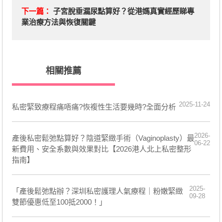
下一篇：
子宮脫垂漏尿點算好？從港媽真實經歷睇專
業治療方法與恢復關鍵
相關推薦
2025-11-24
私密緊致療程痛唔痛?恢複性生活要幾時?全面分析
2026-
產後私密鬆弛點算好？陰道緊緻手術（Vaginoplasty）最
06-22
新費用、安全系數與效果對比【2026港人北上私密整形
指南】
2025-
「產後鬆弛點辦？深圳私密護理人氣療程｜粉嫩緊緻
09-28
雙節優惠低至100抵2000！」