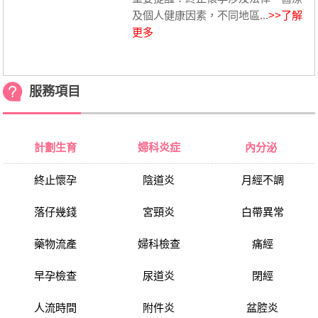
及個人健康因素，不同地區...
>>了解
更多
服務項目
計劃生育
婦科炎症
內分泌
終止懷孕
陰道炎
月經不調
落仔幾錢
宮頸炎
白帶異常
藥物流產
婦科檢查
痛經
早孕檢查
尿道炎
閉經
人流時間
附件炎
盆腔炎