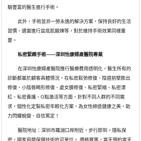
驗豐富的醫生進行手術。
此外，手術並非一勞永逸的解決方案，保持良好的生活
習慣、適當進行盆底肌鍛煉等，對於維持手術效果同樣重
要。
私密緊緻手術——深圳怡康婦產醫院專業
在深圳怡康婦產醫院推行醫療費用透明化，醫生所有的
診斷都基於顧客具體情況，在私密鬆弛修復、陰道前壁膨出
修復、小陰唇畸形修復、處女膜修復、私密緊縮、私密漂
紅、私密養護、G點激活等方面，針對不同人群的不同需
求，個性化定製私密年輕化方案，為女性締造健康之美，助
力閃耀蛻變、自信篤定！
醫院地址：深圳市羅湖口岸附近，步行即到。隱私保
密，國家母嬰保健技術許可單位。 價格實惠，當天預約當天