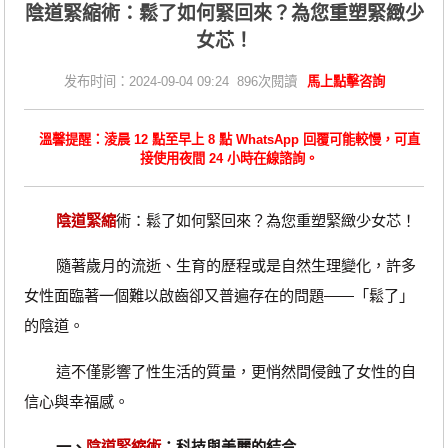
​陰道緊縮術：鬆了如何緊回來？為您重塑緊緻少
女芯！
发布时间：2024-09-04 09:24 896次閱讀
馬上點擊咨詢
溫馨提醒：淩晨 12 點至早上 8 點 WhatsApp 回覆可能較慢，可直
接使用夜間 24 小時在線諮詢。
陰道緊縮
術：鬆了如何緊回來？為您重塑緊緻少女芯！
隨著歲月的流逝、生育的歷程或是自然生理變化，許多
女性面臨著一個難以啟齒卻又普遍存在的問題——「鬆了」
的陰道。
這不僅影響了性生活的質量，更悄然間侵蝕了女性的自
信心與幸福感。
一、
陰道緊縮術
：科技與美麗的結合