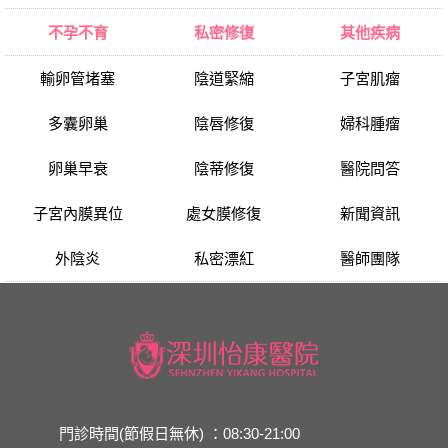
不孕不育
私密修復
其他疾病
輸卵管堵塞
陰道緊縮
子宮肌瘤
多囊卵巢
陰唇修復
婦科腫瘤
卵巢早衰
陰蒂修復
醫院問答
子宮內膜異位
處女膜修復
新聞資訊
外陰炎
私密漂紅
醫師團隊
門診時間(節假日無休) ：08:30-21:00