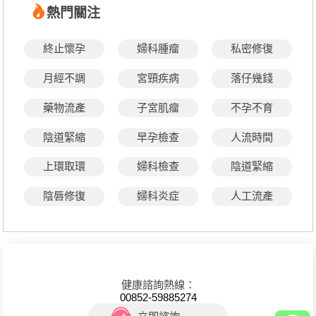
熱門關注
終止懷孕
婦科腫瘤
私密修復
月經不調
宮頸疾病
落仔幾錢
藥物流產
子宮肌瘤
不孕不育
陰道緊縮
早孕檢查
人流時間
上環取環
婦科檢查
陰道緊縮
陰唇修復
婦科炎症
人工流產
健康諮詢熱線：
00852-59885274