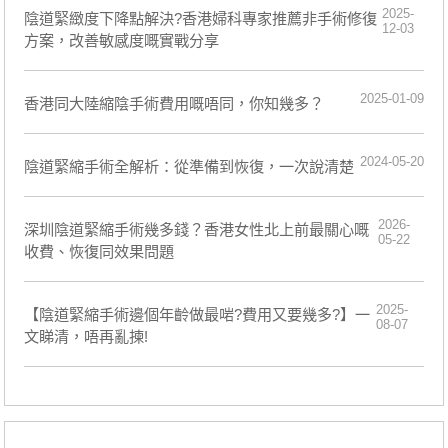
2025-
陰道緊緻度下降點解決?香港婦科專家推薦非手術修復
12-03
方案，改善敏感度嘅實戰分享
2025-01-09
​香港同大陸縮陰手術費用嘅唔同，你知幾多？
2024-05-20
​陰道緊縮手術全解析：從準備到恢復，一次說清楚
2026-
深圳陰道緊縮手術幾多錢？香港女性北上前最關心嘅
05-22
收費、恢復同效果問題
2025-
【陰道緊縮手術邊個年齡做最啱?費用又要幾多?】一
08-07
文睇清，唔再亂揀!