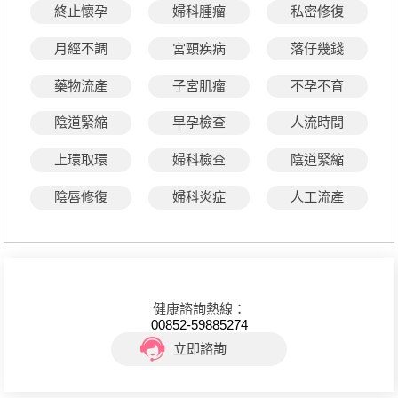
終止懷孕
婦科腫瘤
私密修復
月經不調
宮頸疾病
落仔幾錢
藥物流產
子宮肌瘤
不孕不育
陰道緊縮
早孕檢查
人流時間
上環取環
婦科檢查
陰道緊縮
陰唇修復
婦科炎症
人工流產
健康諮詢熱線：
00852-59885274
立即諮詢