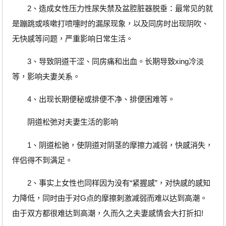
2、造成女性压力性尿失禁及盆腔脏器脱垂：最常见的就
是蹦跳或咳嗽打喷嚏时的漏尿现象，以及同房时出现阴吹、
无快感等问题，严重影响日常生活。
3、导致阴道干涩、同房痛和出血。长期导致xing冷淡
等，影响夫妻关系。
4、出现长期便秘或排便不净、排便困难等。
阴道松弛对夫妻生活的影响
1、阴道松驰，使阴道对阴茎的摩擦力减弱，快感消失，
伴侣得不到满足。
2、事实上女性也同样因为没有“紧握感”，对快感的感知
力降低，同时由于对G点的摩擦刺激减弱而难以达到高潮。
由于双方都很难达到高潮，久而久之夫妻感情会大打折扣!