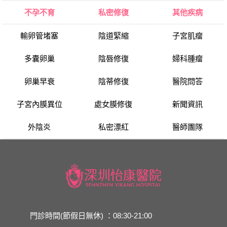
不孕不育
私密修復
其他疾病
輸卵管堵塞
陰道緊縮
子宮肌瘤
多囊卵巢
陰唇修復
婦科腫瘤
卵巢早衰
陰蒂修復
醫院問答
子宮內膜異位
處女膜修復
新聞資訊
外陰炎
私密漂紅
醫師團隊
門診時間(節假日無休) ：08:30-21:00