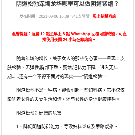
阴道松弛深圳龙华哪里可以做阴道紧缩？
发布时间：2021-09-06 16:09 941次閱讀
馬上點擊咨詢
溫馨提醒：淩晨 12 點至早上 8 點 WhatsApp 回覆可能較慢，可直
接使用夜間 24 小時在線諮詢。
随着年龄的增长，关于女人的那些伤心事一一呈现：皮
肤松弛、无弹性;胸部下垂、萎缩;记忆力下降，进入更年
期......还有一个不得不面对的现实——“阴道松弛”。
阴道松弛不是一种病，却会引起一些妇科病。它不仅仅
影响着女性的夫妻生活和谐，还与女性的身体健康挂钩。
阴道松弛对健康的危害
1、降低阴道防御能力，导致妇科炎症及尿路感染。