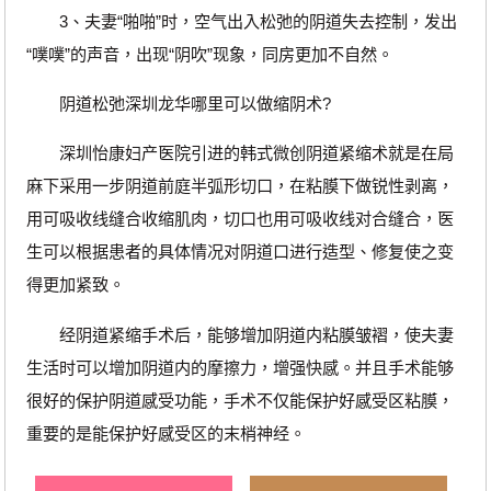
3、夫妻“啪啪”时，空气出入松弛的阴道失去控制，发出
“噗噗”的声音，出现“阴吹”现象，同房更加不自然。
阴道松弛深圳龙华哪里可以做缩阴术?
深圳怡康妇产医院引进的韩式微创阴道紧缩术就是在局
麻下采用一步阴道前庭半弧形切口，在粘膜下做锐性剥离，
用可吸收线缝合收缩肌肉，切口也用可吸收线对合缝合，医
生可以根据患者的具体情况对阴道口进行造型、修复使之变
得更加紧致。
经阴道紧缩手术后，能够增加阴道内粘膜皱褶，使夫妻
生活时可以增加阴道内的摩擦力，增强快感。并且手术能够
很好的保护阴道感受功能，手术不仅能保护好感受区粘膜，
重要的是能保护好感受区的末梢神经。