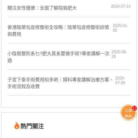
2024-07-14
關注女性健康：全面了解陰唇肥大
2025-01-
香港陰蒂包皮修整術全攻略：陰蒂包皮修整術詳情
05
與費用
2025-08-
小陰唇整形系乜?肥大真系要做手術?專家講解一次
28
過
2026-
子宮下垂手術費用知多啲｜婦科專家講解治療方案、
07-26
手術流程及收費
12
立即
預約
熱門關注