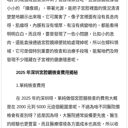
小小的 「攝像頭」，帶著光源，能把子宮腔裡面的情況清清
楚楚地顯示出來哦。它可厲害了，像子宮裡面有沒有長息肉
呀、肌瘤呀，內膜有沒有增厚、有沒有病變啥的，都能看得
明明白白。而且呀，要是發現了一些小問題，比如小的息
肉，還能直接通過宮腔鏡順便就給處理掉呢，所以在婦科領
域，它可是個特別重要的檢查和治療手段哦，能幫咱們及時
發現不少隱藏在子宮裡的健康隱患呢。
2025 年深圳宮腔鏡檢查費用揭秘
1.單純檢查費用
在 2025 年的深圳呀，單純做個宮腔鏡檢查的費用大概
是在 2000 元到 5000 元這個範圍里呢。不過為啥不同醫院價
格會有差別呀？這是因為呀，大醫院通常設備更先進、醫生
的經驗也更豐富，而且醫療環境各方面成本也高些，所以收