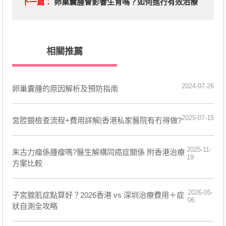
下一篇：
卵巢囊腫會影響生育嗎？如何進行有效治療
相關推薦
2024-07-26
卵巢囊腫的原因解析及預防指南
2025-07-15
宮腔鏡檢查流程+費用詳解|香港私家醫院有冇得做?
2025-11-
朱古力瘤係腫瘤嗎?醫生解構同癌症關係 附香港治療
19
方案比較
2026-05-
子宮腺肌症點算好？2026香港 vs 深圳治療費用＋症
06
狀自測全攻略