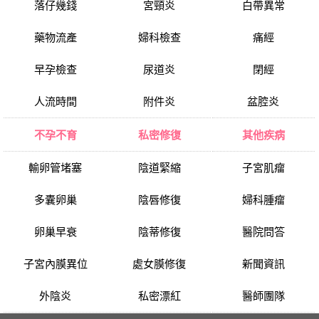
落仔幾錢
宮頸炎
白帶異常
藥物流產
婦科檢查
痛經
早孕檢查
尿道炎
閉經
人流時間
附件炎
盆腔炎
不孕不育
私密修復
其他疾病
輸卵管堵塞
陰道緊縮
子宮肌瘤
多囊卵巢
陰唇修復
婦科腫瘤
卵巢早衰
陰蒂修復
醫院問答
子宮內膜異位
處女膜修復
新聞資訊
外陰炎
私密漂紅
醫師團隊