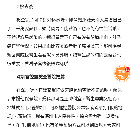
2.檢查後
檢查完了可得好好休息呀，剛開始那幾天別太累著自己
了。千萬要記住，短時間內不能盆浴，也不能有性生活哦，
不然很容易感染的。還得留意下自己有沒有陰道出血、肚子
痛這些情況，如果出血比較多或者肚子痛得厲害，那可得趕
緊回醫院找醫生看看呢。另外呀，按醫生說的時間去複診也
很重要，看看子宮恢復得咋樣啦。
12
立即
深圳宮腔鏡檢查醫院推薦
預約
在深圳呀，有幾家醫院做宮腔鏡檢查挺不錯的呢。像深
圳市婦幼保健院，婦科那可是王牌科室，醫生專業又細心，
地址就在 [具體地址]，可以通過醫院公眾號或者撥打 [預約電
話] 去預約哦。還有深圳市人民醫院，綜合實力強，設備先
進，在 [具體地址]，也有多種預約方式可以選擇呢。大家可