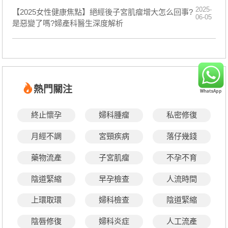
2025-
【2025女性健康焦點】絕經後子宮肌瘤增大怎么回事?
06-05
是惡變了嗎?婦產科醫生深度解析
熱門關注
終止懷孕
婦科腫瘤
私密修復
月經不調
宮頸疾病
落仔幾錢
藥物流產
子宮肌瘤
不孕不育
陰道緊縮
早孕檢查
人流時間
上環取環
婦科檢查
陰道緊縮
陰唇修復
婦科炎症
人工流產