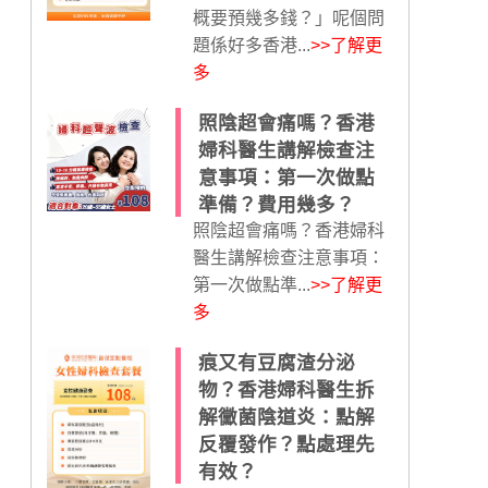
概要預幾多錢？」呢個問
題係好多香港...
>>了解更
多
照陰超會痛嗎？香港
婦科醫生講解檢查注
意事項：第一次做點
準備？費用幾多？
照陰超會痛嗎？香港婦科
醫生講解檢查注意事項：
第一次做點準...
>>了解更
多
痕又有豆腐渣分泌
物？香港婦科醫生拆
解黴菌陰道炎：點解
反覆發作？點處理先
有效？