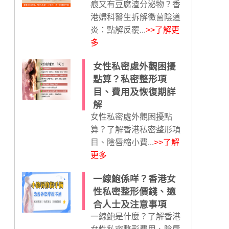
痕又有豆腐渣分泌物？香
港婦科醫生拆解黴菌陰道
炎：點解反覆...
>>了解更
多
女性私密處外觀困擾
點算？私密整形項
目、費用及恢復期詳
解
女性私密處外觀困擾點
算？了解香港私密整形項
目、陰唇縮小費...
>>了解
更多
一線鮑係咩？香港女
性私密整形價錢、適
合人士及注意事項
一線鮑是什麼？了解香港