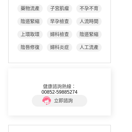
藥物流產
子宮肌瘤
不孕不育
陰道緊縮
早孕檢查
人流時間
上環取環
婦科檢查
陰道緊縮
陰唇修復
婦科炎症
人工流產
健康諮詢熱線：
00852-59885274
立即諮詢