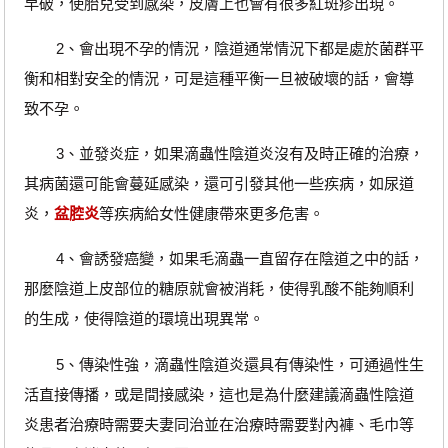
早破，使胎兒受到感染，皮膚上也會有很多紅斑疹出現。
2、會出現不孕的情況，陰道通常情況下都是處於菌群平
衡和相對安全的情況，可是這種平衡一旦被破壞的話，會導
致不孕。
3、並發炎症，如果滴蟲性陰道炎沒有及時正確的治療，
其病菌還可能會蔓延感染，還可引發其他一些疾病，如尿道
炎，
盆腔炎
等疾病給女性健康帶來更多危害。
4、會誘發癌變，如果毛滴蟲一直留存在陰道之中的話，
那麼陰道上皮部位的糖原就會被消耗，使得乳酸不能夠順利
的生成，使得陰道的環境出現異常。
5、傳染性強，滴蟲性陰道炎還具有傳染性，可通過性生
活直接傳播，或是間接感染，這也是為什麼建議滴蟲性陰道
炎患者治療時需要夫妻同治並在治療時需要對內褲、毛巾等