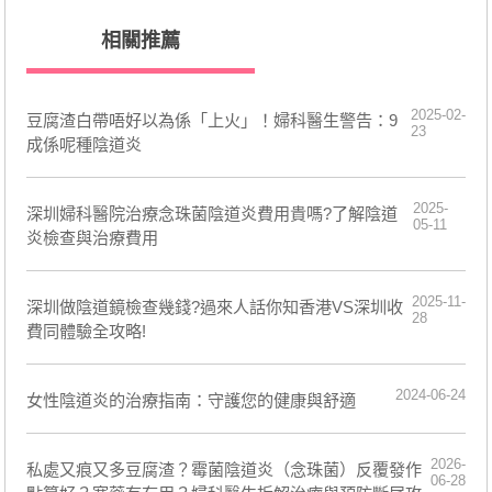
相關推薦
2025-02-
豆腐渣白帶唔好以為係「上火」！婦科醫生警告：9
23
成係呢種陰道炎
2025-
深圳婦科醫院治療念珠菌陰道炎費用貴嗎?了解陰道
05-11
炎檢查與治療費用
2025-11-
深圳做陰道鏡檢查幾錢?過來人話你知香港VS深圳收
28
費同體驗全攻略!
2024-06-24
女性陰道炎的治療指南：守護您的健康與舒適
2026-
私處又痕又多豆腐渣？霉菌陰道炎（念珠菌）反覆發作
06-28