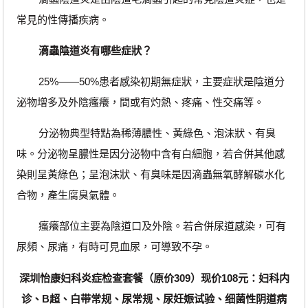
常見的性傳播疾病。
滴蟲陰道炎有哪些症狀？
25%——50%患者感染初期無症狀，主要症狀是陰道分
泌物增多及外陰瘙癢，間或有灼熱、疼痛、性交痛等。
分泌物典型特點為稀薄膿性、黃綠色、泡沫狀、有臭
味。分泌物呈膿性是因分泌物中含有白細胞，若合併其他感
染則呈黃綠色；呈泡沫狀、有臭味是因滴蟲無氧酵解碳水化
合物，產生腐臭氣體。
瘙癢部位主要為陰道口及外陰。若合併尿道感染，可有
尿頻、尿痛，有時可見血尿，可導致不孕。
深圳怡康妇科炎症检查套餐（原价309）现价108元：妇科内
诊、B超、白带常规、尿常规、尿妊娠试验、细菌性阴道病