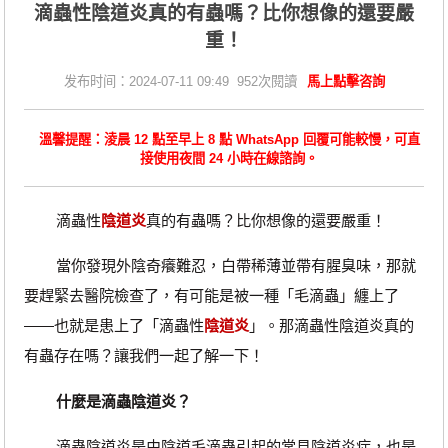
滴蟲性陰道炎真的有蟲嗎？比你想像的還要嚴
重！
发布时间：2024-07-11 09:49 952次閱讀
馬上點擊咨詢
溫馨提醒：淩晨 12 點至早上 8 點 WhatsApp 回覆可能較慢，可直
接使用夜間 24 小時在線諮詢。
滴蟲性
陰道炎
真的有蟲嗎？比你想像的還要嚴重！
當你發現外陰奇癢難忍，白帶稀薄並帶有腥臭味，那就
要趕緊去醫院檢查了，有可能是被一種「毛滴蟲」纏上了
——也就是患上了「滴蟲性
陰道炎
」。那滴蟲性陰道炎真的
有蟲存在嗎？讓我們一起了解一下！
什麼是滴蟲陰道炎？
滴蟲陰道炎是由陰道毛滴蟲引起的常見陰道炎症，也是