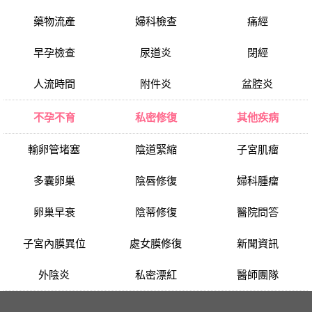
藥物流產
婦科檢查
痛經
早孕檢查
尿道炎
閉經
人流時間
附件炎
盆腔炎
不孕不育
私密修復
其他疾病
輸卵管堵塞
陰道緊縮
子宮肌瘤
多囊卵巢
陰唇修復
婦科腫瘤
卵巢早衰
陰蒂修復
醫院問答
子宮內膜異位
處女膜修復
新聞資訊
外陰炎
私密漂紅
醫師團隊