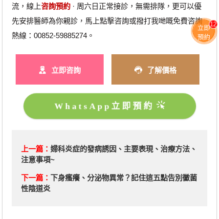
流，線上
咨詢預約
· ‎周六日正常接診，無需排隊，更可以優
先安排醫師為你親診，馬上點擊咨詢或撥打我哋嘅免費咨詢
12
立即
熱線：00852-59885274。
預約
立即咨詢
了解價格
WhatsApp立即預約
上一篇：
​婦科炎症的發病誘因、主要表現、治療方法、
注意事項~
下一篇：
​下身瘙癢、分泌物異常？記住這五點告別黴菌
性陰道炎