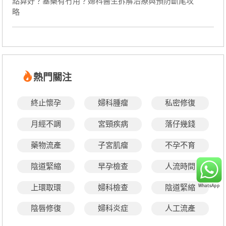
點算好？塞藥有冇用？婦科醫生拆解治療與預防斷尾攻
略
熱門關注
終止懷孕
婦科腫瘤
私密修復
月經不調
宮頸疾病
落仔幾錢
藥物流產
子宮肌瘤
不孕不育
陰道緊縮
早孕檢查
人流時間
上環取環
婦科檢查
陰道緊縮
陰唇修復
婦科炎症
人工流產