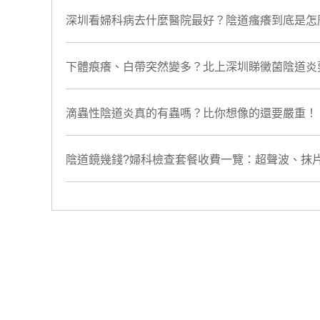
深圳看婦科病去什麼醫院最好？陰道瘙癢到底是怎
下體痕癢、白帶突然變多？北上深圳睇黴菌陰道炎
滴蟲性陰道炎真的有蟲嗎？比你想像的還要嚴重！
陰道鏡幾錢?婦科檢查套餐收費一覽：超聲波、抹