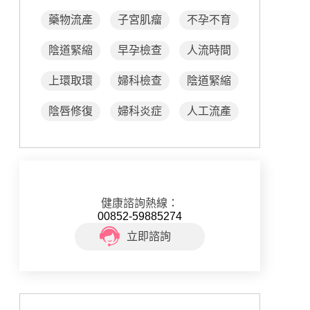
藥物流產
子宮肌瘤
不孕不育
陰道緊縮
早孕檢查
人流時間
上環取環
婦科檢查
陰道緊縮
陰唇修復
婦科炎症
人工流產
健康諮詢熱線：
00852-59885274
立即諮詢