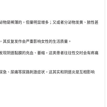
泌物是稀薄的，但量明显增多；又或者分泌物发黄、脓性甚
，其反复发作会严重影响女性的生活质量。
发现阴道黏膜的充血、萎缩，这类患者往往性交时会有疼痛
尿急、尿痛等尿路刺激症状，这其实和阴道炎是互相影响