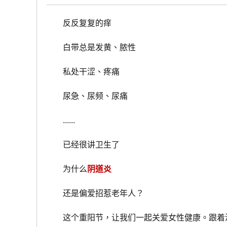
反反复复的痒
白带总是发黄、脓性
私处干涩、疼痛
尿急、尿频、尿痛
......
已经很讲卫生了
为什么
阴道炎
还是偏爱招惹老年人？
这个重阳节，让我们一起关爱女性健康。跟着