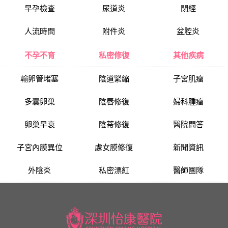
早孕檢查
尿道炎
閉經
人流時間
附件炎
盆腔炎
不孕不育
私密修復
其他疾病
輸卵管堵塞
陰道緊縮
子宮肌瘤
多囊卵巢
陰唇修復
婦科腫瘤
卵巢早衰
陰蒂修復
醫院問答
子宮內膜異位
處女膜修復
新聞資訊
外陰炎
私密漂紅
醫師團隊