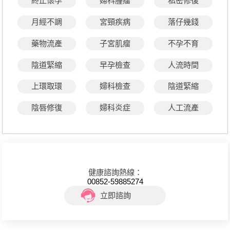
終止懷孕
婦科腫瘤
私密修復
月經不調
宮頸疾病
落仔幾錢
藥物流產
子宮肌瘤
不孕不育
陰道緊縮
早孕檢查
人流時間
上環取環
婦科檢查
陰道緊縮
陰唇修復
婦科炎症
人工流產
健康諮詢熱線：
00852-59885274
立即諮詢