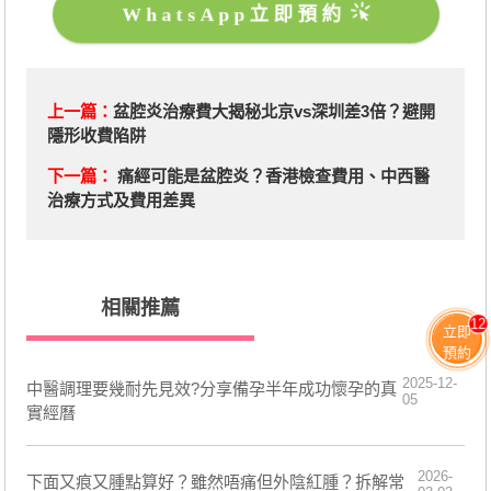
WhatsApp立即預約
上一篇：
盆腔炎治療費大揭秘北京vs深圳差3倍？避開
隱形收費陷阱
下一篇：
痛經可能是盆腔炎？香港檢查費用、中西醫
治療方式及費用差異
相關推薦
12
立即
預約
2025-12-
中醫調理要幾耐先見效?分享備孕半年成功懷孕的真
05
實經曆
2026-
下面又痕又腫點算好？雖然唔痛但外陰紅腫？拆解常