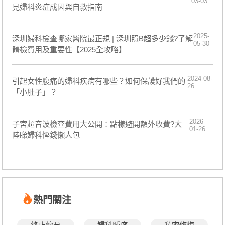
03-03
見婦科炎症成因與自救指南
2025-
深圳婦科檢查哪家醫院最正規 | 深圳照B超多少錢?了解
05-30
體檢費用及重要性【2025全攻略】
2024-08-
引起女性腹痛的婦科疾病有哪些？如何保護好我們的
26
「小肚子」？
2026-
子宮超音波檢查費用大公開：點樣避開額外收費?大
01-26
陸睇婦科慳錢懶人包
熱門關注