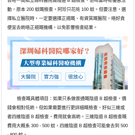
去咗一間私立婦科醫院做陰道 B 超檢查，佢哋當時有優惠活
動，原本 200 蚊嘅檢查，阿珍只花咗 100 蚊。但要注意，選
擇私立醫院時，一定要選擇正規嘅、有資質嘅醫院，唔好貪
便宜去啲唔正規嘅機構，以免影響檢查結果。
檢查嘅具體項目：如果只系做普通嘅陰道 B 超檢查，價
錢會相對低啲。但如果需要進行更詳細嘅檢查，好似三維或
者四維陰道 B 超檢查，費用就會高啲。三維陰道 B 超檢查嘅
費用大概系 300 - 500 蚊，四維陰道 B 超檢查可能會去到 500
- 800 蚊。