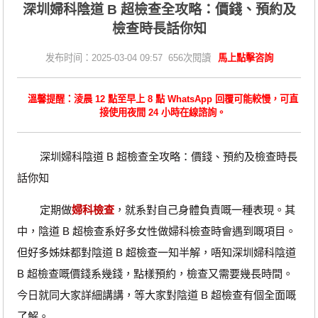
深圳婦科陰道 B 超檢查全攻略：價錢、預約及
檢查時長話你知
发布时间：2025-03-04 09:57 656次閱讀
馬上點擊咨詢
溫馨提醒：淩晨 12 點至早上 8 點 WhatsApp 回覆可能較慢，可直
接使用夜間 24 小時在線諮詢。
深圳婦科陰道 B 超檢查全攻略：價錢、預約及檢查時長
話你知
定期做
婦科檢查
，就系對自己身體負責嘅一種表現。其
中，陰道 B 超檢查系好多女性做婦科檢查時會遇到嘅項目。
但好多姊妹都對陰道 B 超檢查一知半解，唔知深圳婦科陰道
B 超檢查嘅價錢系幾錢，點樣預約，檢查又需要幾長時間。
今日就同大家詳細講講，等大家對陰道 B 超檢查有個全面嘅
了解。