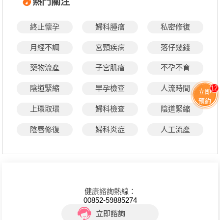
熱門關注
終止懷孕
婦科腫瘤
私密修復
月經不調
宮頸疾病
落仔幾錢
藥物流產
子宮肌瘤
不孕不育
陰道緊縮
早孕檢查
人流時間
12
立即
預約
上環取環
婦科檢查
陰道緊縮
陰唇修復
婦科炎症
人工流產
健康諮詢熱線：
00852-59885274
立即諮詢