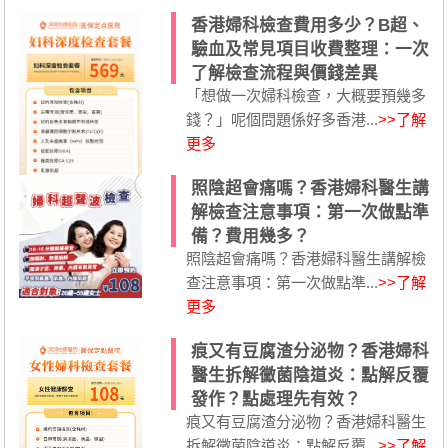
香港婦科檢查費用多少？B超、
驗血及常見項目收費整理：一次
了解檢查流程與價錢差異
「想做一次婦科檢查，大概要預幾多
錢？」呢個問題係好多香港...
>>了解
更多
照陰超會痛嗎？香港婦科醫生講
解檢查注意事項：第一次做點準
備？費用幾多？
照陰超會痛嗎？香港婦科醫生講解檢
查注意事項：第一次做點準...
>>了解
更多
痕又有豆腐渣分泌物？香港婦科
醫生拆解黴菌陰道炎：點解反覆
發作？點處理先有效？
痕又有豆腐渣分泌物？香港婦科醫生
拆解黴菌陰道炎：點解反覆...
>>了解