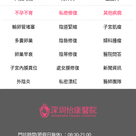
不孕不育
私密修復
其他疾病
輸卵管堵塞
陰道緊縮
子宮肌瘤
多囊卵巢
陰唇修復
婦科腫瘤
卵巢早衰
陰蒂修復
醫院問答
子宮內膜異位
處女膜修復
新聞資訊
外陰炎
私密漂紅
醫師團隊
門診時間(節假日無休) ：08:30-21:00