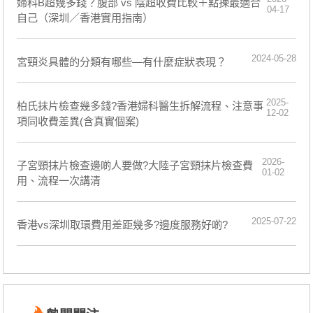
婦科B超幾多錢？腹部 vs 陰超收費比較＋點揀最適合
04-17
自己（深圳／香港實用指南）
2024-05-28
宮頸炎具體的分類有哪些—有什麼症狀表現？
2025-
柏氏抹片檢查幾多錢?香港婦科醫生拆解流程、注意事
12-02
項同收費差異(含真實個案)
2026-
子宮頸抹片檢查邊啲人要做?大陸子宮頸抹片檢查費
01-02
用、流程一次講清
2025-07-22
香港vs深圳取環費用差距幾多?邊度服務好啲?