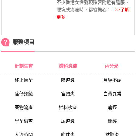
不少香港女性發現陰唇附近有腫脹、
硬塊或疼痛時，都會擔心：...
>>了解
更多
服務項目
計劃生育
婦科炎症
內分泌
終止懷孕
陰道炎
月經不調
落仔幾錢
宮頸炎
白帶異常
藥物流產
婦科檢查
痛經
早孕檢查
尿道炎
閉經
人流時間
附件炎
盆腔炎