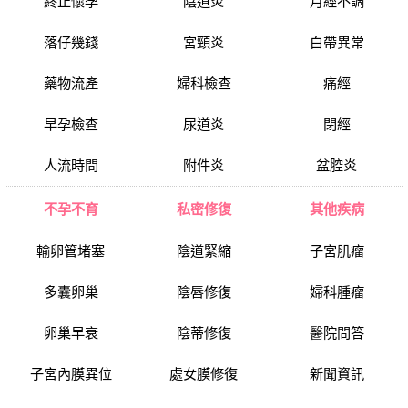
終止懷孕
陰道炎
月經不調
落仔幾錢
宮頸炎
白帶異常
藥物流產
婦科檢查
痛經
早孕檢查
尿道炎
閉經
人流時間
附件炎
盆腔炎
不孕不育
私密修復
其他疾病
輸卵管堵塞
陰道緊縮
子宮肌瘤
多囊卵巢
陰唇修復
婦科腫瘤
卵巢早衰
陰蒂修復
醫院問答
子宮內膜異位
處女膜修復
新聞資訊