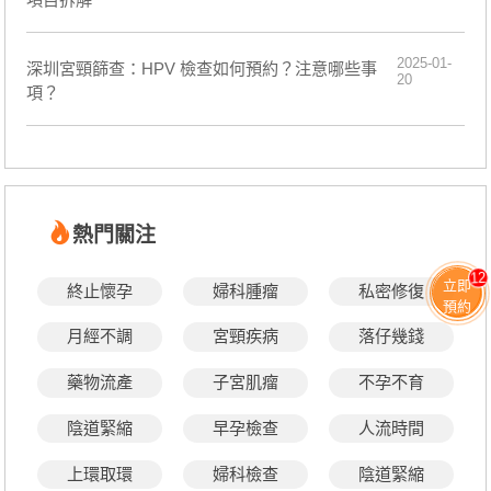
2025-01-
深圳宮頸篩查：HPV 檢查如何預約？注意哪些事
20
項？
熱門關注
12
立即
終止懷孕
婦科腫瘤
私密修復
預約
月經不調
宮頸疾病
落仔幾錢
藥物流產
子宮肌瘤
不孕不育
陰道緊縮
早孕檢查
人流時間
上環取環
婦科檢查
陰道緊縮