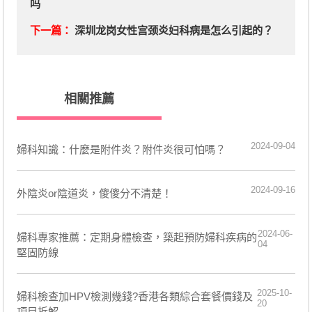
吗
下一篇：
深圳龙岗女性宫颈炎妇科病是怎么引起的？
相關推薦
2024-09-04
婦科知識：什麼是附件炎？附件炎很可怕嗎？
2024-09-16
外陰炎or陰道炎，傻傻分不清楚！
2024-06-
婦科專家推薦：定期身體檢查，築起預防婦科疾病的
04
堅固防線
2025-10-
婦科檢查加HPV檢測幾錢?香港各類綜合套餐價錢及
20
項目拆解