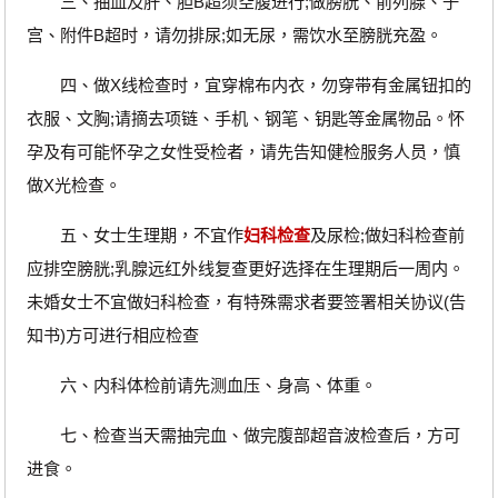
三、抽血及肝、胆B超须空腹进行;做膀胱、前列腺、子
宫、附件B超时，请勿排尿;如无尿，需饮水至膀胱充盈。
四、做X线检查时，宜穿棉布内衣，勿穿带有金属钮扣的
衣服、文胸;请摘去项链、手机、钢笔、钥匙等金属物品。怀
孕及有可能怀孕之女性受检者，请先告知健检服务人员，慎
做X光检查。
五、女士生理期，不宜作
妇科检查
及尿检;做妇科检查前
应排空膀胱;乳腺远红外线复查更好选择在生理期后一周内。
未婚女士不宜做妇科检查，有特殊需求者要签署相关协议(告
知书)方可进行相应检查
六、内科体检前请先测血压、身高、体重。
七、检查当天需抽完血、做完腹部超音波检查后，方可
进食。