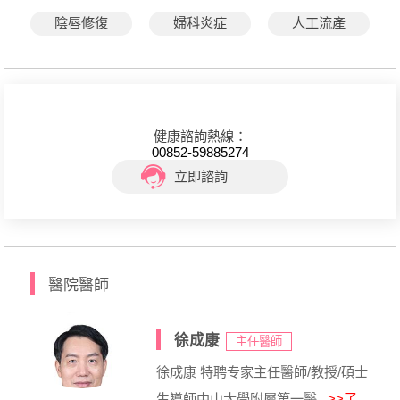
陰唇修復
婦科炎症
人工流產
健康諮詢熱線：
00852-59885274
立即諮詢
醫院醫師
徐成康
主任醫師
徐成康 特聘专家主任醫師/教授/碩士
生導師中山大學附屬第一醫...
>>了