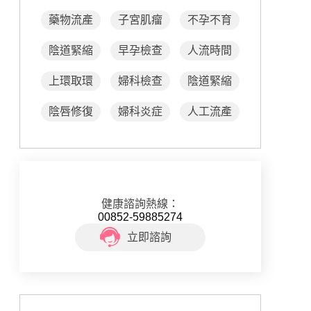
藥物流產
子宮肌瘤
不孕不育
陰道緊縮
早孕檢查
人流時間
上環取環
婦科檢查
陰道緊縮
陰唇修復
婦科炎症
人工流產
健康諮詢熱線：
00852-59885274
立即諮詢