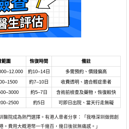
費範圍
恢復時間
備註
000–12.000
約10–14日
多需預約、價錢偏高
00–1500
約7–10日
收費透明、適合輕症患者
500–3000
約5–7日
含術前檢查及藥物，恢復較快
200–2500
約5日
可即日出院、當天行走無礙
醫院成為熱門選擇。有港人患者分享：「我喺深圳做微創
港。費用大概港幣一千幾百，幾日後就無痛感。」