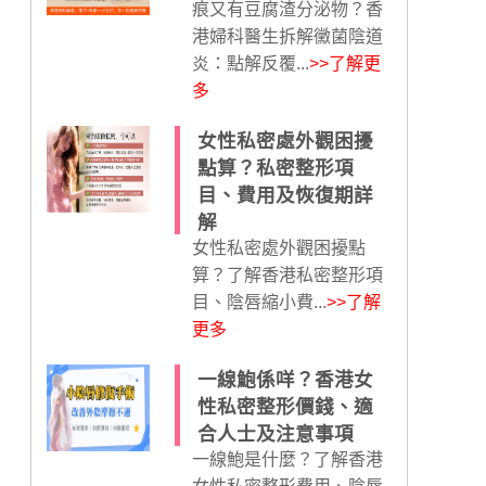
痕又有豆腐渣分泌物？香
港婦科醫生拆解黴菌陰道
炎：點解反覆...
>>了解更
多
女性私密處外觀困擾
點算？私密整形項
目、費用及恢復期詳
解
女性私密處外觀困擾點
算？了解香港私密整形項
目、陰唇縮小費...
>>了解
更多
一線鮑係咩？香港女
性私密整形價錢、適
合人士及注意事項
一線鮑是什麼？了解香港