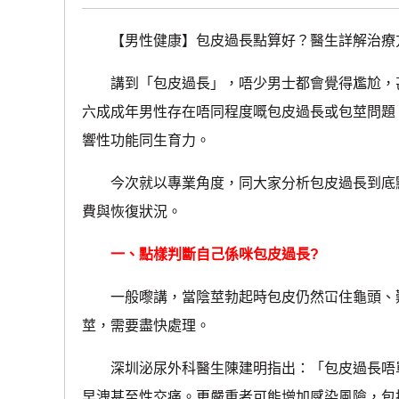
【男性健康】包皮過長點算好？醫生詳解治療方
講到「包皮過長」，唔少男士都會覺得尷尬，甚
六成成年男性存在唔同程度嘅包皮過長或包莖問題
響性功能同生育力。
今次就以專業角度，同大家分析包皮過長到底點
費與恢復狀況。
一、點樣判斷自己係咪包皮過長?
一般嚟講，當陰莖勃起時包皮仍然冚住龜頭、難
莖，需要盡快處理。
深圳泌尿外科醫生陳建明指出：「包皮過長唔單
早洩甚至性交痛。更嚴重者可能增加感染風險，包