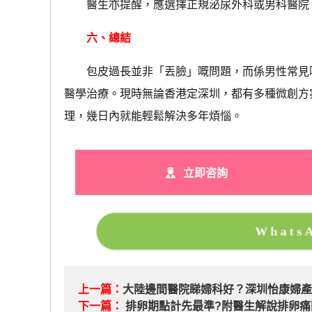
醫生亦提醒，應選擇正規泌尿外科或男科醫院，
六、總結
包皮過長並非「丟臉」嘅問題，而係男性常見嘅
醫學治療。現時無論香港定深圳，都有多種微創方
理，幾日內就能輕鬆解決多年煩惱。
立即咨詢
What
上一篇：
大陸邊間醫院睇婦科好？深圳怡康婦
下一篇：
排卵期點計先最準?附醫生解說排卵痛