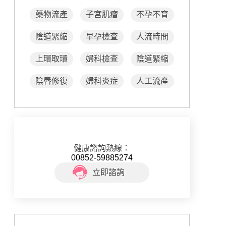
藥物流產
子宮肌瘤
不孕不育
陰道緊縮
早孕檢查
人流時間
上環取環
婦科檢查
陰道緊縮
陰唇修復
婦科炎症
人工流產
健康諮詢熱線：
00852-59885274
立即諮詢