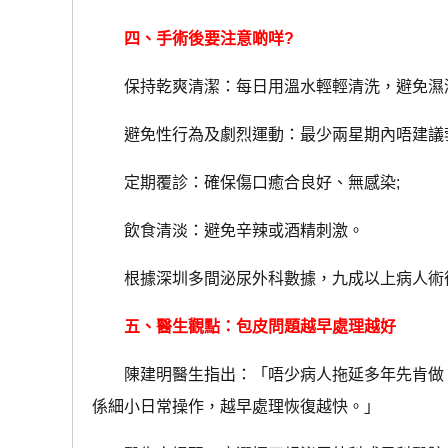
四、手術後要注意啲咩?
保持乾爽清潔：每日用溫水輕輕清洗，避免濕潤
避免性行為及劇烈運動：最少兩星期內唔建議勃
定期覆診：確保傷口癒合良好、無感染;
飲食清淡：避免辛辣或酒精刺激。
根據深圳多間泌尿外科數據，九成以上病人術後
五、醫生觀點：包皮問題越早處理越好
陳建明醫生指出：「唔少病人拖延多年先肯做，
係細小日常操作，越早處理恢復越快。」