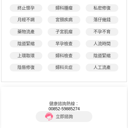
終止懷孕
婦科腫瘤
私密修復
月經不調
宮頸疾病
落仔幾錢
藥物流產
子宮肌瘤
不孕不育
陰道緊縮
早孕檢查
人流時間
上環取環
婦科檢查
陰道緊縮
陰唇修復
婦科炎症
人工流產
健康諮詢熱線：
00852-59885274
立即諮詢