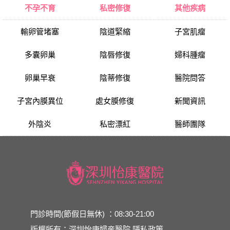
不孕不育
私密修復
其他疾病
輸卵管堵塞
陰道緊縮
子宮肌瘤
多囊卵巢
陰唇修復
婦科腫瘤
卵巢早衰
陰蒂修復
醫院問答
子宮內膜異位
處女膜修復
新聞資訊
外陰炎
私密漂紅
醫師團隊
門診時間(節假日無休) ：08:30-21:00
版權所有：深圳怡康婦産醫院
隱私政策