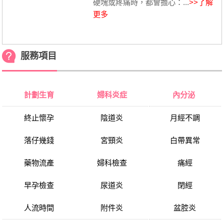
硬塊或疼痛時，都會擔心：...
>>了解
更多
服務項目
計劃生育
婦科炎症
內分泌
終止懷孕
陰道炎
月經不調
落仔幾錢
宮頸炎
白帶異常
藥物流產
婦科檢查
痛經
早孕檢查
尿道炎
閉經
人流時間
附件炎
盆腔炎