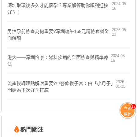
2024-05-
深圳取環後多久才能懷孕？專業解答助你順利迎接
16
好孕！
2025-05-
男性孕前檢查為何重要?深圳端午168元精檢套餐全
23
面解讀
2024-05-
港大——深圳怡康：婦科疾病的全面檢查與精準療
16
法
2026-
流產後調理點解咁重要?中醫修復子宮：由「小月子」
01-15
開始為下次好孕打底
12
立即
預約
熱門關注