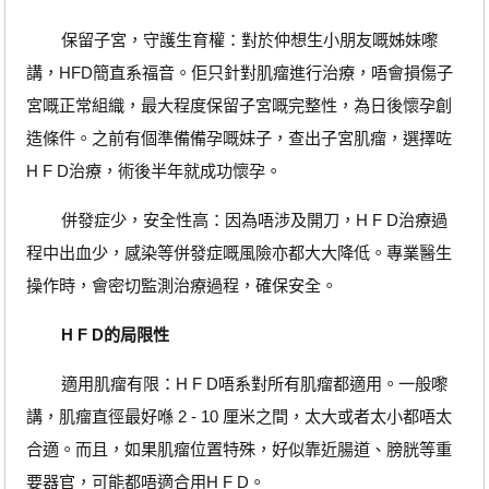
保留子宮，守護生育權：對於仲想生小朋友嘅姊妹嚟
講，HFD簡直系福音。佢只針對肌瘤進行治療，唔會損傷子
宮嘅正常組織，最大程度保留子宮嘅完整性，為日後懷孕創
造條件。之前有個準備備孕嘅妹子，查出子宮肌瘤，選擇咗
H F D治療，術後半年就成功懷孕。
併發症少，安全性高：因為唔涉及開刀，H F D治療過
程中出血少，感染等併發症嘅風險亦都大大降低。專業醫生
操作時，會密切監測治療過程，確保安全。
H F D的局限性
適用肌瘤有限：H F D唔系對所有肌瘤都適用。一般嚟
講，肌瘤直徑最好喺 2 - 10 厘米之間，太大或者太小都唔太
合適。而且，如果肌瘤位置特殊，好似靠近腸道、膀胱等重
要器官，可能都唔適合用H F D。