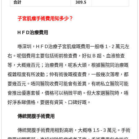
子宮肌瘤手術費用知多少？
H F D治療費用
喺深圳，H F D治療子宮肌瘤嘅費用一般喺 1 - 2 萬元左
右。呢個費用主要包括術前檢查費，好似 B 超、血液檢查
等，大概幾百元；治療費用，呢系大頭，根據醫院同治療嘅
複雜程度有所波動；仲有術後嘅複查費，一般幾次落嚟，都
要幾百元。唔同醫院收費可能會有差異，有啲私立醫院可能
會推出優惠套餐，價格可以稍微平啲。但大家選醫院時，唔
好淨系睇價格，要選有資質、口碑好嘅。
傳統開腹手術費用
傳統開腹手術費用相對高啲，大概喺 1.5 - 3 萬元。手術