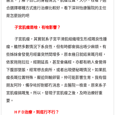
醫生，了解下自己的身體情況，肌瘤位置，大小，在看下適
合選擇哪種方式進行治療比較好。看下深圳怡康醫院的主任
是怎麼說的吧
子宮肌瘤是啥，有啥影響？
子宮肌瘤，其實就系子宮平滑肌組織增生形成嘅良性腫
瘤。雖然多數情況下系良性，但有時都會搞出唔少麻煩。有
些姊妹會發覺月經量突然間增多，原本幾日就結束嘅月經，
依家拖拖拉拉，經期延長，甚至會痛經。亦都有啲人會覺得
下腹部墜脹，經常想去廁所，或者出現便秘嘅情況。如果肌
瘤長嘅位置特殊，壓迫到輸卵管，仲可能影響生育。我有個
朋友阿玲，備孕咗好耐都冇消息，去醫院一檢查，原來系子
宮肌瘤搞嘅鬼。所以，發現子宮肌瘤之後，及時治療好重
要。
H F D治療，到底行不行？