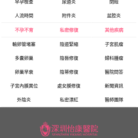
早孕檢查
尿道炎
閉經
人流時間
附件炎
盆腔炎
不孕不育
私密修復
其他疾病
輸卵管堵塞
陰道緊縮
子宮肌瘤
多囊卵巢
陰唇修復
婦科腫瘤
卵巢早衰
陰蒂修復
醫院問答
子宮內膜異位
處女膜修復
新聞資訊
外陰炎
私密漂紅
醫師團隊