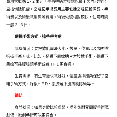
費用大概喺 1 - 2 萬元。手術通過宮腔鏡觀察子宮內部情況，
直接切除肌瘤。宮腔鏡手術費用主要包括宮腔鏡設備費、手
術費以及術後嘅消炎等費用。術後恢復相對較快，住院時間
一般 2 - 3 日。
選擇手術方式，這些得考慮
肌瘤情況：要根據肌瘤嘅大小、數量、位置以及類型嚟
選擇手術方式。比如，黏膜下肌瘤適合宮腔鏡手術，漿膜下
肌瘤可能腹腔鏡手術或者H F D更合適。
生育需求：有生育需求嘅姊妹，儘量選擇能夠保留子宮
嘅手術方式，好似H F D、腹腔鏡下肌瘤剔除術等。
總結
身體狀況：如果身體比較虛弱，唔能夠耐受開腹手術嘅
創傷，微創手術可能更適合。