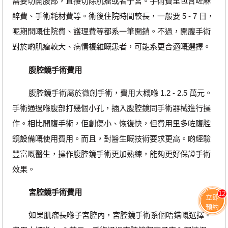
需要切開腹部，直接切除肌瘤或者子宮。手術費里包含咗麻
醉費、手術耗材費等。術後住院時間較長，一般要 5 - 7 日，
呢期間嘅住院費、護理費等都系一筆開銷。不過，開腹手術
對於啲肌瘤較大、病情複雜嘅患者，可能系更合適嘅選擇。
腹腔鏡手術費用
腹腔鏡手術屬於微創手術，費用大概喺 1.2 - 2.5 萬元。
手術通過喺腹部打幾個小孔，插入腹腔鏡同手術器械進行操
作。相比開腹手術，佢創傷小、恢復快，但費用里多咗腹腔
鏡設備嘅使用費用。而且，對醫生嘅技術要求更高。啲經驗
豐富嘅醫生，操作腹腔鏡手術更加熟練，能夠更好保證手術
效果。
宮腔鏡手術費用
12
立即
預約
如果肌瘤長喺子宮腔內，宮腔鏡手術系個唔錯嘅選擇。