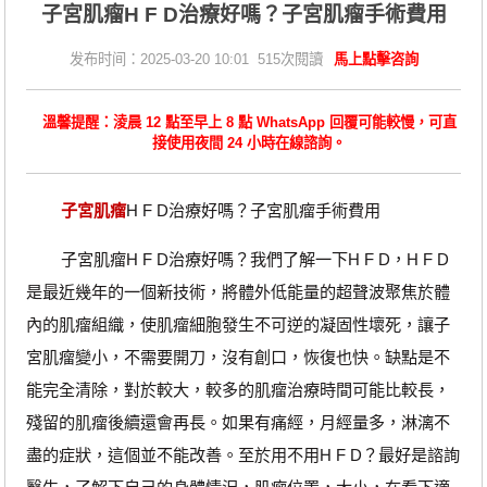
子宮肌瘤H F D治療好嗎？子宮肌瘤手術費用
发布时间：2025-03-20 10:01 515次閱讀
馬上點擊咨詢
溫馨提醒：淩晨 12 點至早上 8 點 WhatsApp 回覆可能較慢，可直
接使用夜間 24 小時在線諮詢。
子宮肌瘤
H F D治療好嗎？子宮肌瘤手術費用
子宮肌瘤H F D治療好嗎？我們了解一下H F D，H F D
是最近幾年的一個新技術，將體外低能量的超聲波聚焦於體
內的肌瘤組織，使肌瘤細胞發生不可逆的凝固性壞死，讓子
宮肌瘤變小，不需要開刀，沒有創口，恢復也快。缺點是不
能完全清除，對於較大，較多的肌瘤治療時間可能比較長，
殘留的肌瘤後續還會再長。如果有痛經，月經量多，淋漓不
盡的症狀，這個並不能改善。至於用不用H F D？最好是諮詢