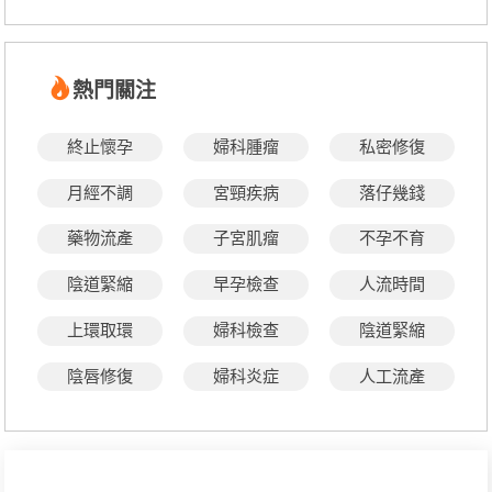
熱門關注
終止懷孕
婦科腫瘤
私密修復
月經不調
宮頸疾病
落仔幾錢
藥物流產
子宮肌瘤
不孕不育
陰道緊縮
早孕檢查
人流時間
上環取環
婦科檢查
陰道緊縮
陰唇修復
婦科炎症
人工流產