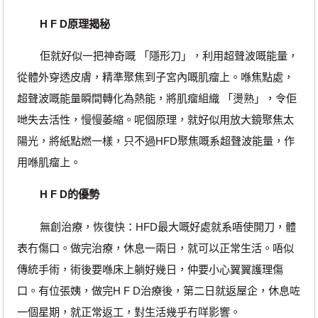
H F D原理揭秘
佢就好似一把神奇嘅 「隱形刀」，利用超聲波嘅能量，
從體外穿透皮膚，精準聚焦到子宮內嘅肌瘤上。喺焦點處，
超聲波嘅能量瞬間轉化為熱能，將肌瘤組織 「燙熟」，令佢
哋失去活性，慢慢萎縮。呢個原理，就好似用放大鏡聚焦太
陽光，將紙點燃一樣，只不過HFD聚焦嘅系超聲波能量，作
用喺肌瘤上。
H F D的優勢
無創治療，恢復快：HFD最大嘅好處就系唔使開刀，體
表冇傷口。做完治療，休息一兩日，就可以正常生活。唔似
傳統手術，術後要喺床上躺好幾日，仲要小心翼翼護理傷
口。有位張姨，做完H F D治療後，第二日就返屋企，休息咗
一個星期，就正常返工，對生活幾乎冇咩影響。