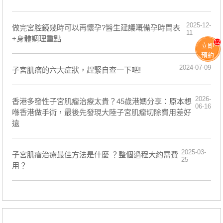
2025-12-
做完宮腔鏡幾時可以再懷孕?醫生建議嘅備孕時間表
11
+身體調理重點
12
立即
預約
2024-07-09
​子宮肌瘤的六大症狀，趕緊自查一下吧!
2026-
香港多發性子宮肌瘤治療太貴？45歲港媽分享：原本想
06-16
喺香港做手術，最後先發現大陸子宮肌瘤切除費用差好
遠
2025-03-
子宮肌瘤治療最佳方法是什麼 ？整個過程大約需費
25
用？