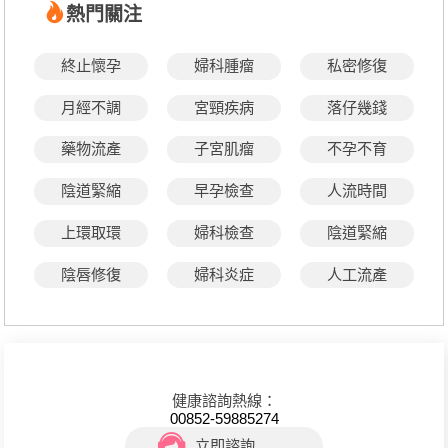
熱門關注
終止懷孕
婦科腫瘤
私密修復
月經不調
宮頸疾病
落仔幾錢
藥物流產
子宮肌瘤
不孕不育
陰道緊縮
早孕檢查
人流時間
上環取環
婦科檢查
陰道緊縮
陰唇修復
婦科炎症
人工流產
健康諮詢熱線：
00852-59885274
立即諮詢