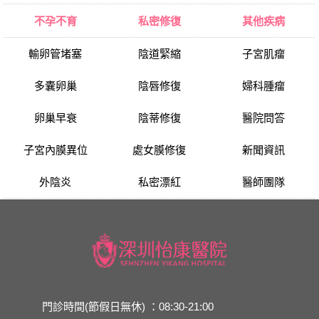
不孕不育
私密修復
其他疾病
輸卵管堵塞
陰道緊縮
子宮肌瘤
多囊卵巢
陰唇修復
婦科腫瘤
卵巢早衰
陰蒂修復
醫院問答
子宮內膜異位
處女膜修復
新聞資訊
外陰炎
私密漂紅
醫師團隊
門診時間(節假日無休) ：08:30-21:00