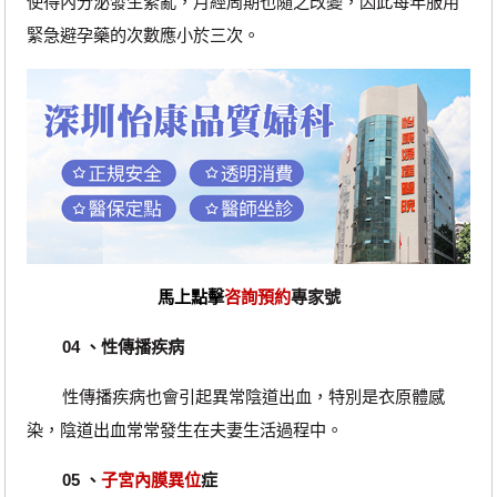
使得內分泌發生紊亂，月經周期也隨之改變，因此每年服用
緊急避孕藥的次數應小於三次。
馬上點擊
咨詢預約
專家號
04 、性傳播疾病
性傳播疾病也會引起異常陰道出血，特別是衣原體感
染，陰道出血常常發生在夫妻生活過程中。
05 、
子宮內膜異位
症