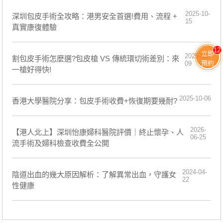
2025-10-
深圳包皮手術全攻略：港男安全首選!費用、流程 +
15
真實康復體驗
12
立即
2025-05-
割包皮手術怎麼選?包皮槍 VS 傳統環切術差別：來
預約
09
一槍好得快!
2025-10-06
香港大學醫院分享：包皮手術收費+恢復期要幾耐?
2026-
【港人北上】深圳怡康婦科醫院評價｜終止懷孕、人
06-25
流手術及婦科檢查收費全公開
2024-04-
陰道出血的幾大原因解析：了解異常出血，守護女
22
性健康