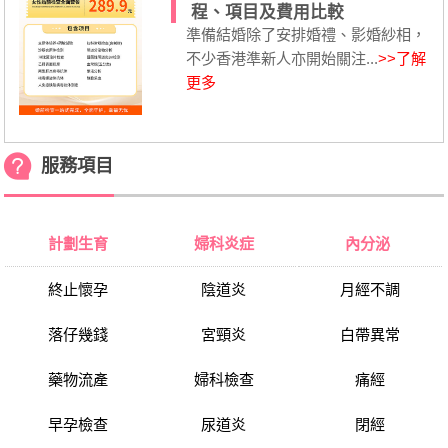
程、項目及費用比較
準備結婚除了安排婚禮、影婚紗相，
不少香港準新人亦開始關注...
>>了解
更多
服務項目
計劃生育
婦科炎症
內分泌
終止懷孕
陰道炎
月經不調
落仔幾錢
宮頸炎
白帶異常
藥物流產
婦科檢查
痛經
早孕檢查
尿道炎
閉經