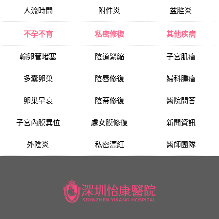
人流時間
附件炎
盆腔炎
不孕不育
私密修復
其他疾病
輸卵管堵塞
陰道緊縮
子宮肌瘤
多囊卵巢
陰唇修復
婦科腫瘤
卵巢早衰
陰蒂修復
醫院問答
子宮內膜異位
處女膜修復
新聞資訊
外陰炎
私密漂紅
醫師團隊