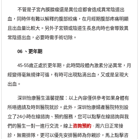
不管是子宮內膜腺瘤還是異位症都會造成異常陰道出
血，同時伴有難以解釋的腹部絞痛，在月經期腹部疼痛明顯
且出血量比較大。另外子宮頸或陰道生長息肉時也會導致異
常陰道出血，必要時需手術切除。
06 、更年期
45-55歲正處於更年期，此時間段體內激素分泌異常，月
經變得毫無規律可循，有時可出現點滴出血，又或是呈現大
出血。
深圳怡康醫生溫馨提醒：以上內容僅供參考如果身體有
所唔適請及時到醫院就診。此外，深圳怡康婦產醫院特別設
立了24小時在線諮詢、預約服務，您可以點擊在線諮詢與我
們的醫生一對一進行交流，線上
咨詢預約
· ‎周六日正常接
診，無需排隊，更可以優先安排醫師為你親診，馬上點擊咨