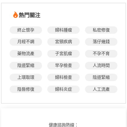
熱門關注
終止懷孕
婦科腫瘤
私密修復
月經不調
宮頸疾病
落仔幾錢
藥物流產
子宮肌瘤
不孕不育
陰道緊縮
早孕檢查
人流時間
上環取環
婦科檢查
陰道緊縮
陰唇修復
婦科炎症
人工流產
健康諮詢熱線：