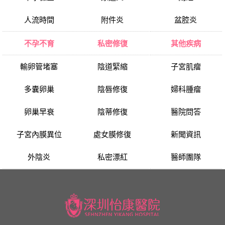
人流時間
附件炎
盆腔炎
不孕不育
私密修復
其他疾病
輸卵管堵塞
陰道緊縮
子宮肌瘤
多囊卵巢
陰唇修復
婦科腫瘤
卵巢早衰
陰蒂修復
醫院問答
子宮內膜異位
處女膜修復
新聞資訊
外陰炎
私密漂紅
醫師團隊