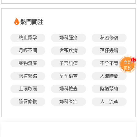
熱門關注
終止懷孕
婦科腫瘤
私密修復
月經不調
宮頸疾病
落仔幾錢
12
立即
藥物流產
子宮肌瘤
不孕不育
預約
陰道緊縮
早孕檢查
人流時間
上環取環
婦科檢查
陰道緊縮
陰唇修復
婦科炎症
人工流產