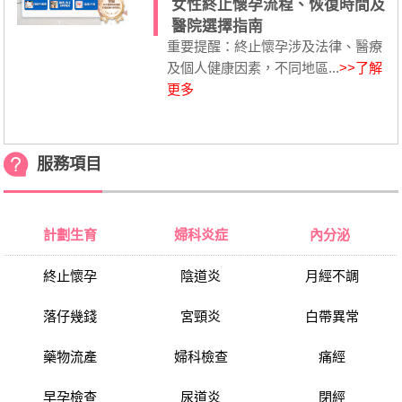
女性終止懷孕流程、恢復時間及
醫院選擇指南
重要提醒：終止懷孕涉及法律、醫療
及個人健康因素，不同地區...
>>了解
更多
服務項目
計劃生育
婦科炎症
內分泌
終止懷孕
陰道炎
月經不調
落仔幾錢
宮頸炎
白帶異常
藥物流產
婦科檢查
痛經
早孕檢查
尿道炎
閉經