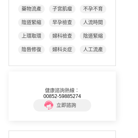
藥物流產
子宮肌瘤
不孕不育
陰道緊縮
早孕檢查
人流時間
上環取環
婦科檢查
陰道緊縮
陰唇修復
婦科炎症
人工流產
健康諮詢熱線：
00852-59885274
立即諮詢