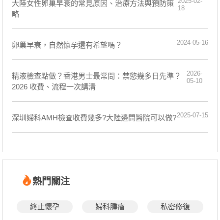
2025-02-
大陸女性卵巢早衰的常見原因、治療方法與預防策
18
略
2024-05-16
卵巢早衰，自然懷孕還有希望嗎？
2026-
精液檢查點做？香港男士最常問：禁慾幾多日先準？
05-10
2026 收費、流程一次講清
2025-07-15
深圳婦科AMH檢查收費幾多?大陸邊間醫院可以做?
熱門關注
終止懷孕
婦科腫瘤
私密修復