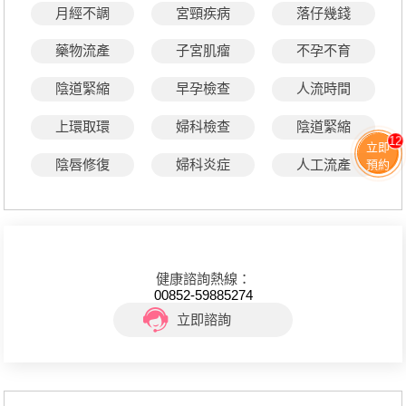
月經不調
宮頸疾病
落仔幾錢
藥物流產
子宮肌瘤
不孕不育
陰道緊縮
早孕檢查
人流時間
上環取環
婦科檢查
陰道緊縮
12
立即
陰唇修復
婦科炎症
人工流產
預約
健康諮詢熱線：
00852-59885274
立即諮詢