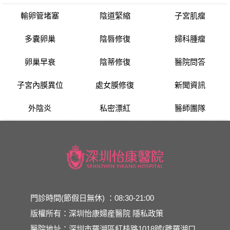
輸卵管堵塞
陰道緊縮
子宮肌瘤
多囊卵巢
陰唇修復
婦科腫瘤
卵巢早衰
陰蒂修復
醫院問答
子宮內膜異位
處女膜修復
新聞資訊
外陰炎
私密漂紅
醫師團隊
門診時間(節假日無休) ：08:30-21:00
版權所有：深圳怡康婦産醫院
隱私政策
醫院地址：深圳市羅湖區紅桂路1018號(離羅湖口