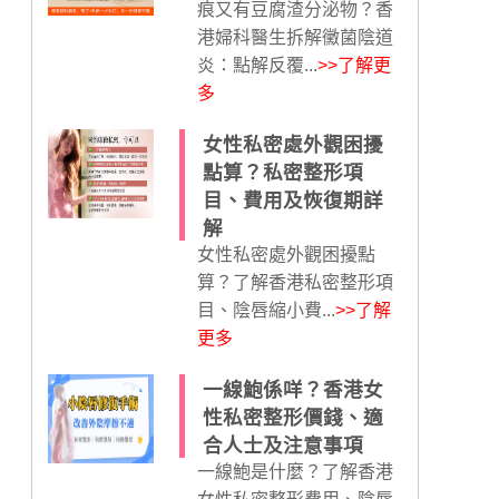
痕又有豆腐渣分泌物？香
港婦科醫生拆解黴菌陰道
炎：點解反覆...
>>了解更
多
女性私密處外觀困擾
點算？私密整形項
目、費用及恢復期詳
解
女性私密處外觀困擾點
算？了解香港私密整形項
目、陰唇縮小費...
>>了解
更多
一線鮑係咩？香港女
性私密整形價錢、適
合人士及注意事項
一線鮑是什麼？了解香港