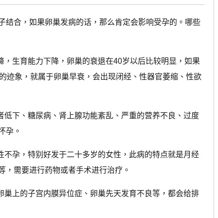
结合，如果卵巢发病的话，那么肯定会影响受孕的。哪些
降，生育能力下降，卵巢的衰退在40岁以后比较明显，如果
退的迹象，就属于卵巢早衰，会出现闭经、性器官萎缩、性欲
者低下、糖尿病、肾上腺功能紊乱、严重的营养不良、过度
怀孕。
性不孕，特别好发于二十多岁的女性，此病的特点就是月经
等，需要进行药物或者手术进行治疗。
卵巢上的子宫内膜异位症、卵巢先天发育不良等，都会给排