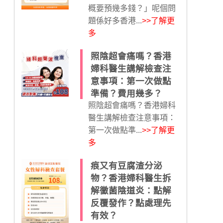
概要預幾多錢？」呢個問
題係好多香港...
>>了解更
多
照陰超會痛嗎？香港
婦科醫生講解檢查注
意事項：第一次做點
準備？費用幾多？
照陰超會痛嗎？香港婦科
醫生講解檢查注意事項：
第一次做點準...
>>了解更
多
痕又有豆腐渣分泌
物？香港婦科醫生拆
解黴菌陰道炎：點解
反覆發作？點處理先
有效？