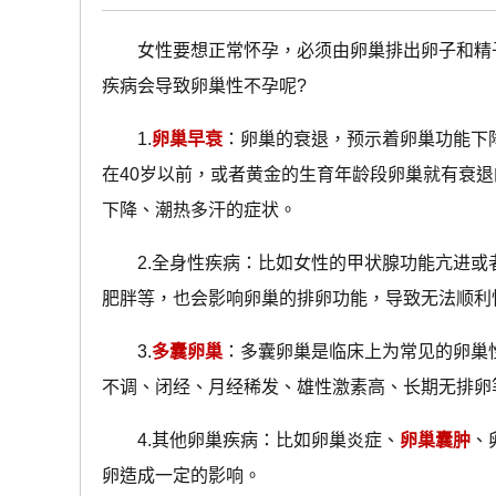
女性要想正常怀孕，必须由卵巢排出卵子和精子
疾病会导致卵巢性不孕呢?
1.
卵巢早衰
：卵巢的衰退，预示着卵巢功能下
在40岁以前，或者黄金的生育年龄段卵巢就有衰
下降、潮热多汗的症状。
2.全身性疾病：比如女性的甲状腺功能亢进或
肥胖等，也会影响卵巢的排卵功能，导致无法顺利
3.
多囊卵巢
：多囊卵巢是临床上为常见的卵巢
不调、闭经、月经稀发、雄性激素高、长期无排卵
4.其他卵巢疾病：比如卵巢炎症、
卵巢囊肿
、
卵造成一定的影响。