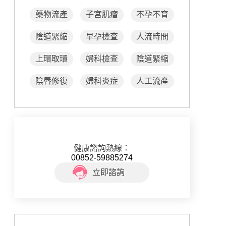
藥物流產
子宮肌瘤
不孕不育
陰道緊縮
早孕檢查
人流時間
上環取環
婦科檢查
陰道緊縮
陰唇修復
婦科炎症
人工流產
健康諮詢熱線：
00852-59885274
立即諮詢